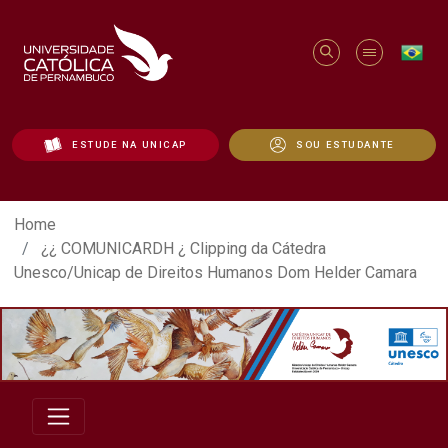
ESTUDE NA UNICAP
SOU ESTUDANTE
¿¿ COMUNICARDH ¿ Clipping da Cátedra 
Home
¿¿ COMUNICARDH ¿ Clipping da Cátedra
Unesco/Unicap de Direitos Humanos Dom Helder Camara