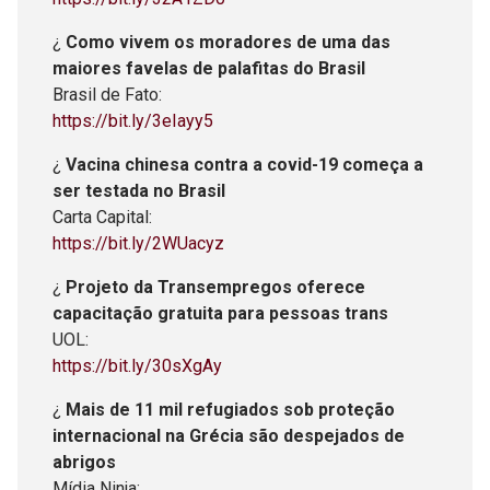
¿
Como vivem os moradores de uma das
maiores favelas de palafitas do Brasil
Brasil de Fato:
https://bit.ly/3eIayy5
¿
Vacina chinesa contra a covid-19 começa a
ser testada no Brasil
Carta Capital:
https://bit.ly/2WUacyz
¿
Projeto da Transempregos oferece
capacitação gratuita para pessoas trans
UOL:
https://bit.ly/30sXgAy
¿
Mais de 11 mil refugiados sob proteção
internacional na Grécia são despejados de
abrigos
Mídia Ninja: