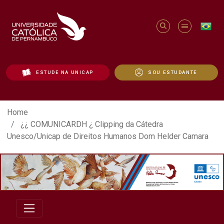
ESTUDE NA UNICAP
SOU ESTUDANTE
¿¿ COMUNICARDH ¿ Clipping da Cátedra 
Home
¿¿ COMUNICARDH ¿ Clipping da Cátedra
Unesco/Unicap de Direitos Humanos Dom Helder Camara