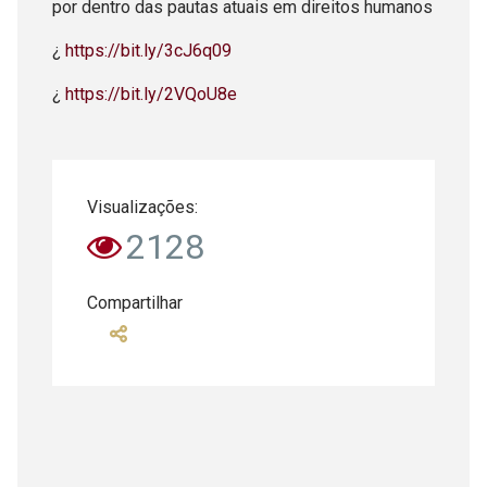
por dentro das pautas atuais em direitos humanos
¿
https://bit.ly/3cJ6q09
¿
https://bit.ly/2VQoU8e
Visualizações:
2128
Compartilhar