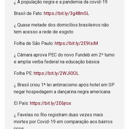
¿ A população negra e a pandemia da covid-19
Brasil de Fato:
https://bit.ly/3g48m5L
¿ Quase metade dos domicílios brasileiros não
tem acesso a rede de esgoto
Folha de São Paulo:
https://bit.ly/2E9IsiM
¿ Câmara aprova PEC do novo Fundeb em 2º turno
e amplia verba federal na educação básica
Folha PE:
https://bit.ly/2WJI0OL
¿ Brasil criou 1ª lei antirracismo após hotel em SP
negar hospedagem a dançarina negra americana
El País:
https://bit.ly/2E6jrox
¿ Favelas no Rio registram duas vezes mais
mortes por Covid-19 em comparação aos bairros
ricos