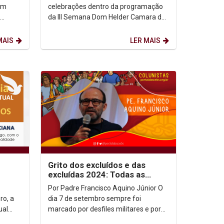
HUMANOS NA UNICAP
celebrações dentro da programação
em
da III Semana Dom Helder Camara de
Direitos Humanos. Na noite de terça-
feira, 27 de...
MAIS
LER MAIS
Grito dos excluídos e das
excluídas 2024: Todas as
formas de vida importam. Mas
Por Padre Francisco Aquino Júnior O
quem se importa?
ro, a
dia 7 de setembro sempre foi
ual
marcado por desfiles militares e por
S,
desfiles de escolas e repartições