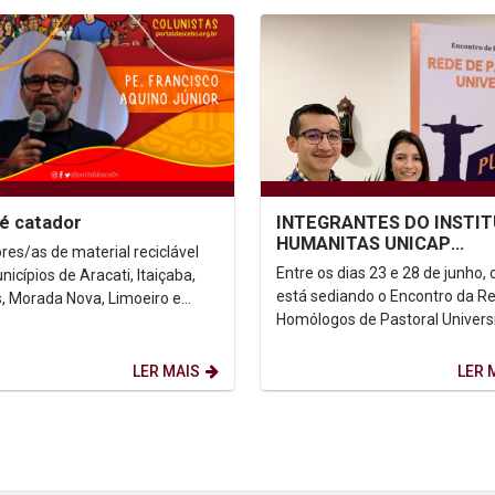
é catador
INTEGRANTES DO INSTI
HUMANITAS UNICAP
res/as de material reciclável
PARTICIPAM DO ENCON
Entre os dias 23 e 28 de junho, o
icípios de Aracati, Itaiçaba,
DA REDE DE PASTORAL...
está sediando o Encontro da R
, Morada Nova, Limoeiro e
Homólogos de Pastoral Universi
, interior do Ceará, realizaram
da AUSJAL (Associação das
01 de...
Universidades...
LER MAIS
LER 