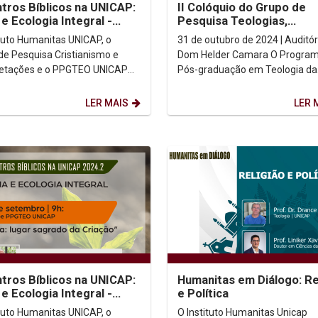
tros Bíblicos na UNICAP:
II Colóquio do Grupo de
 e Ecologia Integral -
Pesquisa Teologias,
 fonte de vida
Interpretações e Práxis
ituto Humanitas UNICAP, o
31 de outubro de 2024 | Auditór
de Pesquisa Cristianismo e
Dom Helder Camara O Programa de
retações e o PPGTEO UNICAP
Pós-graduação em Teologia da
vem os ENCONTROS BÍBLICOS
UNICAP e o Instituto Humanitas
CAP: No dia 19 de...
UNICAP promoveM o II COLÓQUI
LER MAIS
LER 
tros Bíblicos na UNICAP:
Humanitas em Diálogo: Re
 e Ecologia Integral -
e Política
, lugar sagrado da
ituto Humanitas UNICAP, o
O Instituto Humanitas Unicap