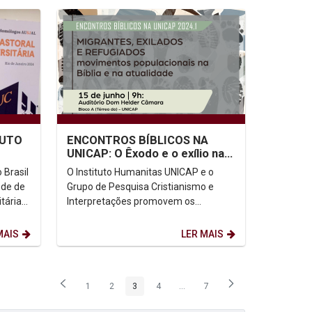
TUTO
ENCONTROS BÍBLICOS NA
UNICAP: O Êxodo e o exílio nas
TRO
narrativas bíblicas
 Brasil
O Instituto Humanitas UNICAP e o
ede de
Grupo de Pesquisa Cristianismo e
tária
Interpretações promovem os
ENCONTROS BÍBLICOS NA UNICAP. No
dia 15 de junho, às 9h, no...
MAIS
LER MAIS
1
2
3
4
...
7
Página
Página
Página
Página
Páginas intermediárias Usar ABA
Página