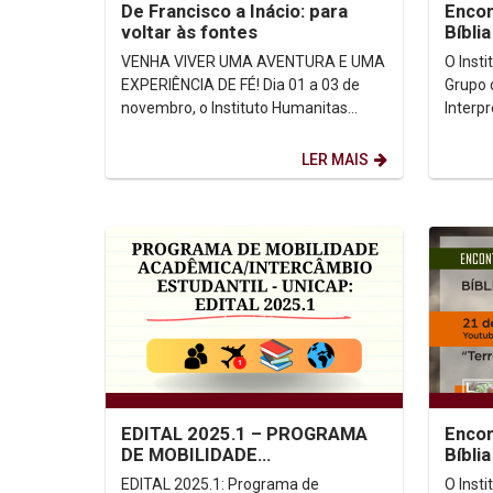
De Francisco a Inácio: para
Encon
voltar às fontes
Bíblia
Água,
VENHA VIVER UMA AVENTURA E UMA
O Inst
EXPERIÊNCIA DE FÉ! Dia 01 a 03 de
Grupo 
novembro, o Instituto Humanitas
Interp
UNICAP, através do Grupo Amigos no
promo
Caminho (AMICA) promoverá...
NA UNI
LER MAIS
EDITAL 2025.1 – PROGRAMA
Encon
DE MOBILIDADE
Bíblia
ACADÊMICA/INTERCÂMBIO
Terra
EDITAL 2025.1: Programa de
O Inst