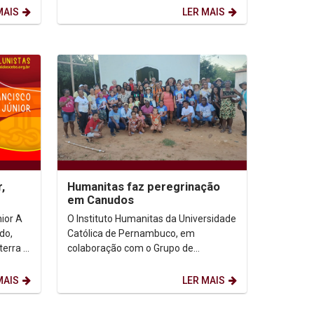
públicas. A lógica e...
MAIS
LER MAIS
,
Humanitas faz peregrinação
em Canudos
or A
O Instituto Humanitas da Universidade
do,
Católica de Pernambuco, em
terra e
colaboração com o Grupo de
eres
Peregrinas e Peregrinos do Nordeste,
promoveu uma peregrinação ao...
MAIS
LER MAIS