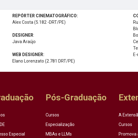
REPÓRTER CINEMATOGRÁFICO:
C
Alex Costa (5.182 -DRT/PE)
Ru
Bl
DESIGNER
:
Bo
Java Araújo
Ce
Te
WEB DESIGNER:
E-
Elano Lorenzato (2.781 DRT/PE)
raduação
Pós-Graduação
Exte
sos
Cursos
A Extensã
DE
Especialização
Cursos
esso Especial
MBAs e LLMs
Promova 