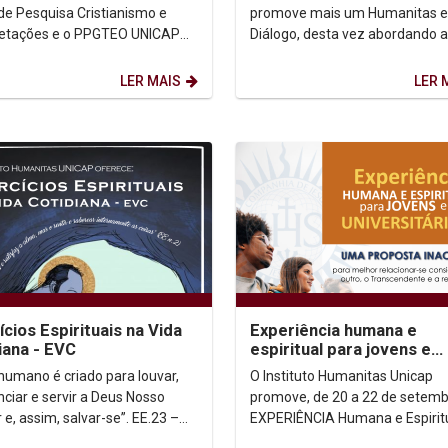
ão
de Pesquisa Cristianismo e
promove mais um Humanitas 
retações e o PPGTEO UNICAP
Diálogo, desta vez abordando a
vem os ENCONTROS BÍBLICOS
temática: Religião e Política. Para nos
NA UNICAP: No dia 21 de...
ajudar a dialogar...
LER MAIS
LER 
ícios Espirituais na Vida
Experiência humana e
iana - EVC
espiritual para jovens e
universitários 2024.2
 humano é criado para louvar,
O Instituto Humanitas Unicap
nciar e servir a Deus Nosso
promove, de 20 a 22 de setemb
e, assim, salvar-se”. EE.23 –
EXPERIÊNCIA Humana e Espirit
stituto Humanitas
para JOVENS e UNIVERSITÁRIO