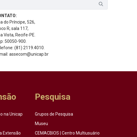
ONTATO:
a do Príncipe, 526,
oco R, sala 117,
a Vista, Recife-PE.
p: 50050-900.
lefone: (81) 2119.4010.
mail: assecom@unicap.br
nsão
Pesquisa
o na Unicap
Grupos de Pesquisa
Museu
a Extensão
CEMACBIOS | Centro Multiusuário