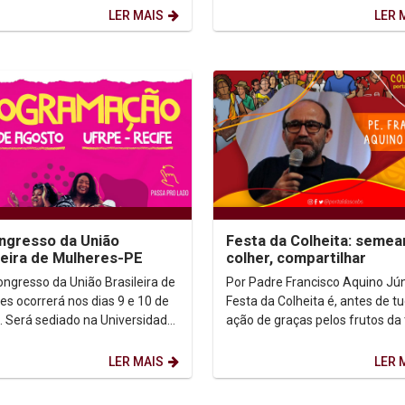
..
oferecendo a 1ª e a 2ª etapas...
LER MAIS
LER 
ngresso da União
Festa da Colheita: semear
leira de Mulheres-PE
colher, compartilhar
ongresso da União Brasileira de
Por Padre Francisco Aquino Júni
es ocorrerá nos dias 9 e 10 de
Festa da Colheita é, antes de tu
. Será sediado na Universidade
ação de graças pelos frutos da 
l Rural de Pernambuco - UFRPE
do trabalho de homens e mulh
rá...
que, com...
LER MAIS
LER 