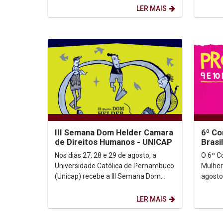
que podemos explorar,...
UNICAP.
LER MAIS
III Semana Dom Helder Camara
6º Co
de Direitos Humanos - UNICAP
Brasi
Nos dias 27, 28 e 29 de agosto, a
O 6º C
Universidade Católica de Pernambuco
Mulher
(Unicap) recebe a III Semana Dom
agosto
Helder Camara de Direitos Humanos
Federa
(III SEDHEC da...
e conta
LER MAIS