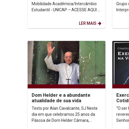
ESTUDANTIL - UNICAP
criaç
Mobilidade Acadêmica/Intercâmbio
Grupo 
Estudantil - UNICAP – ACESSE AQUI –
Interp
FICHA DE INSCRIÇÃO
promo
ONLINE: ACESSE AQUI ...
LER MAIS
Dom Helder e a abundante
Exerc
atualidade de sua vida
Cotid
Texto por Alan Cavalcante, SJ Neste
“O ser
dia em que celebramos 25 anos da
revere
Páscoa de Dom Helder Câmara,
Senhor 
muitos são os aspectos de sua vida
Santo Inácio. O In