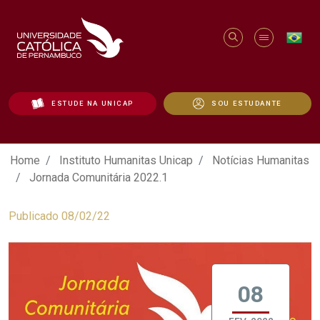
ESTUDE NA UNICAP
SOU ESTUDANTE
Jornada Comunitária 2022.1 - Unicap
Home
Instituto Humanitas Unicap
Notícias Humanitas
Jornada Comunitária 2022.1
Publicado 08/02/22
08