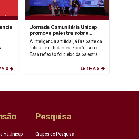
encia
Jornada Comunitária Unicap
promove palestra sobre
aprendizagem com uso de IA
A inteligência artificial já faz parte da
ía
rotina de estudantes e professores.
Essa reflexão foi o eixo da palestra
“IA: todo mundo usa. Quase ninguém
ensina...
MAIS
LER MAIS
nsão
Pesquisa
o na Unicap
Grupos de Pesquisa