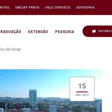
NITAS
UNICAP PRATA
FALE CONOSCO
OUVIDORIA
ESTUDE 
GRADUAÇÃO
EXTENSÃO
PESQUISA
stração superior da Uni
ior da Unicap
15
JAN. 2021