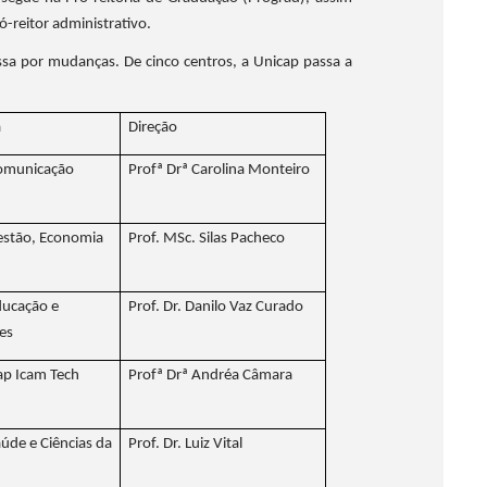
-reitor administrativo.
a por mudanças. De cinco centros, a Unicap passa a
a
Direção
Comunicação
Profª Drª Carolina Monteiro
estão, Economia
Prof. MSc. Silas Pacheco
ducação e
Prof. Dr. Danilo Vaz Curado
es
ap Icam Tech
Profª Drª Andréa Câmara
aúde e Ciências da
Prof. Dr. Luiz Vital