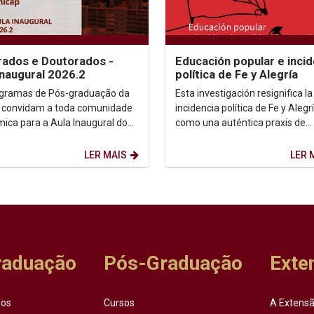
ados e Doutorados -
Educación popular e incid
Inaugural 2026.2
política de Fe y Alegría
gramas de Pós-graduação da
Esta investigación resignifica la
 convidam a toda comunidade
incidencia política de Fe y Alegr
ica para a Aula Inaugural do
como una auténtica praxis de
 2026.2. Dia: 10/08/2026.
transformación social....
 14h. ...
LER MAIS
LER 
raduação
Pós-Graduação
Exte
sos
Cursos
A Extensã