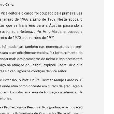
eiro Cirne.
e Vice-reitor e o cargo foi ocupado pela primeira vez
e janeiro de 1966 a julho de 1969. Nesta época, o
itas que se transferiu para a Áustria, passando a
 assumiu a Reitoria, o Pe. Arno Maldaner passou a
vereiro de 1970 a dezembro de 1971.
21, há mudanças também nas nomenclaturas de pró-
assam a ser oficialmente escolas.
“O fortalecimento da
andar mais deslocamentos do Reitor e isso necessitará
forço na atuação do Reitor”, explicou Padre Lúcio que
as Unicap, agora na condição de Vice-reitor.
e Extensão, o Prof. Dr. Pe. Delmar Araujo Cardoso. O
019 onde atua como docente em cursos da graduação e
o em Filosofia, sua área de formação acadêmica. Há
itorias.
 a Pró-reitoria de Pesquisa, Pós-graduação e Inovação
 segue na Pró-reitoria de Graduação (Prograd), assim