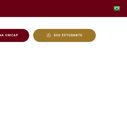
NA UNICAP
SOU ESTUDANTE
cap - Unicap