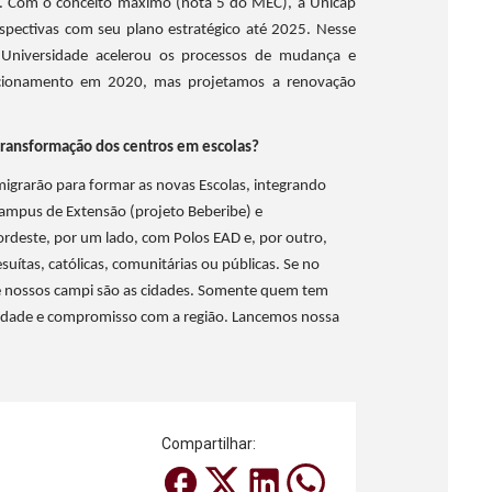
8. Com o conceito máximo (nota 5 do MEC), a Unicap
spectivas com seu plano estratégico até 2025. Nesse
 Universidade acelerou os processos de mudança e
cionamento em 2020, mas projetamos a renovação
 transformação dos centros em escolas?
igrarão para formar as novas Escolas, integrando
ampus de Extensão (projeto Beberibe) e
ordeste, por um lado, com Polos EAD e, por outro,
suítas, católicas, comunitárias ou públicas. Se no
e nossos campi são as cidades. Somente quem tem
idade e compromisso com a região. Lancemos nossa
Compartilhar: