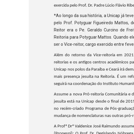
exercida pelo Prof. Dr. Padre Lúcio Flávio Rib
*Ao longo da sua história, a Unicap já tev
pelo Prof. Potyguar Figueiredo Mattos, d
Reitor era o Pe. Geraldo Curcino de Fre
Reitoria para Potyguar Mattos.
Quando ele
ser o Vice-reitor, cargo exercido entre fe
Além do retorno da Vice-reitoria em 20
reitorias e os antigos centros acadêmicos p
Unicap nos polos da Paraíba e Ceará irá dem
mais presença jesuíta na Reitoria. É um re
seguirá na coordenação do Instituto Humanit
Assume a nova Pró-reitoria Comunitária e d
jesuíta está na Unicap desde o final de 2
no recém-criado Programa de Pós-graduaçã
mudança de nomenclaturas nas outras pró-re
A Profª Drª Valdenice José Raimundo assume
(Propespi); O Prof. Dr. Degislando Nóbrega