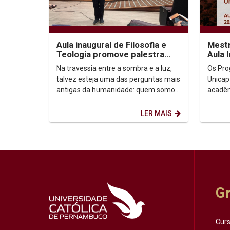
Aula inaugural de Filosofia e
Mestr
Teologia promove palestra
Aula 
sobre autoconhecimento
Na travessia entre a sombra e a luz,
Os Pro
talvez esteja uma das perguntas mais
Unicap
antigas da humanidade: quem somos,
acadêm
afinal? Foi a partir dessa inquietação
semestre de
que o...
Horário:
LER MAIS
G
Cur