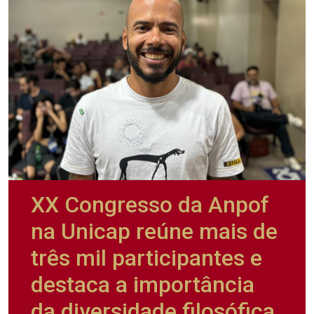
XX Congresso da Anpof
na Unicap reúne mais de
três mil participantes e
destaca a importância
da diversidade filosófica