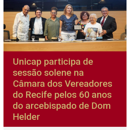
Unicap participa de
sessão solene na
Câmara dos Vereadores
do Recife pelos 60 anos
do arcebispado de Dom
Helder