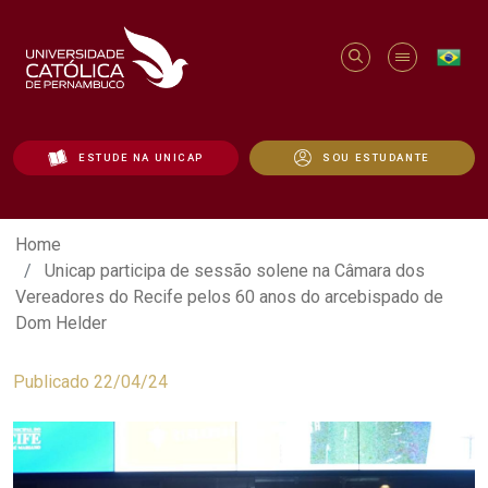
ESTUDE NA UNICAP
SOU ESTUDANTE
Unicap participa de sessão solene na C
Home
Unicap participa de sessão solene na Câmara dos
Vereadores do Recife pelos 60 anos do arcebispado de
Dom Helder
Publicado 22/04/24