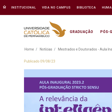
INSTITUCIONAL
VIDA NO CAMPUS
BIBLIOTECA
HUMA
GRADUAÇÃO
PÓS-
Mestrados e Doutor
Home
Notícias
Mestrados e Doutorados - Aula In
Publicado 09/08/23