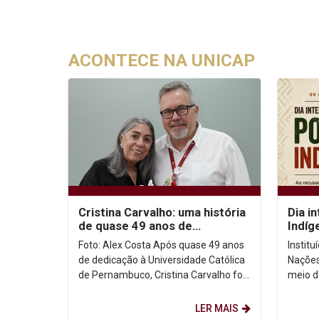
ACONTECE NA UNICAP
Cristina Carvalho: uma história
Dia i
de quase 49 anos de
Indíg
dedicação à Unicap
no co
Foto: Alex Costa Após quase 49 anos
Instit
de dedicação à Universidade Católica
Nações
de Pernambuco, Cristina Carvalho foi
meio d
homenageada em uma despedida
Intern
marcada pela...
de ago
LER MAIS