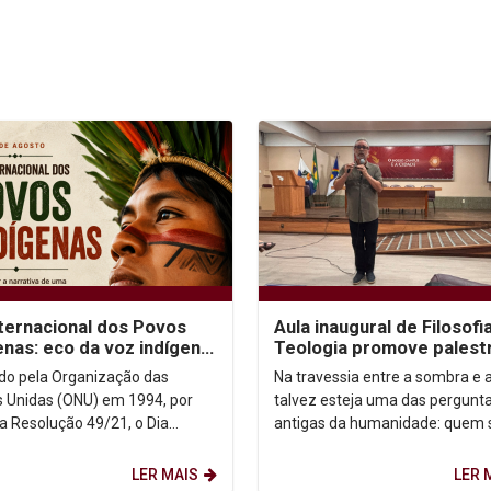
nternacional dos Povos
Aula inaugural de Filosofi
enas: eco da voz indígena
Teologia promove palest
ntexto urbano
sobre autoconhecimento
uído pela Organização das
Na travessia entre a sombra e a
 Unidas (ONU) em 1994, por
talvez esteja uma das pergunt
a Resolução 49/21, o Dia
antigas da humanidade: quem
acional dos Povos Indígenas (9
afinal? Foi a partir dessa inqui
sto) firma-se como...
que o...
LER MAIS
LER 