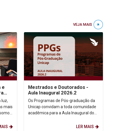
VEJA MAIS
a e
Mestrados e Doutorados -
ra
Aula Inaugural 2026.2
 luz,
Os Programas de Pós-graduação da
as mais
Unicap convidam a toda comunidade
 somos,
acadêmica para a Aula Inaugural do
etação
semestre de 2026.2. Dia: 10/08/2026.
Horário: 14h. ...
MAIS
LER MAIS