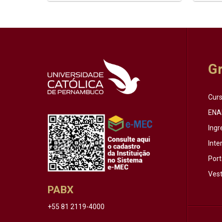
G
Cur
ENA
Ingr
Inte
Port
Vest
PABX
+55 81 2119-4000