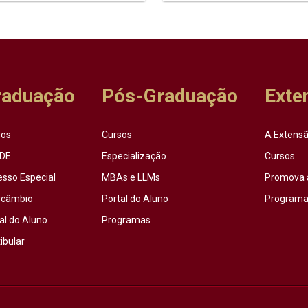
raduação
Pós-Graduação
Exte
sos
Cursos
A Extensã
DE
Especialização
Cursos
esso Especial
MBAs e LLMs
Promova 
rcâmbio
Portal do Aluno
Programas
al do Aluno
Programas
ibular