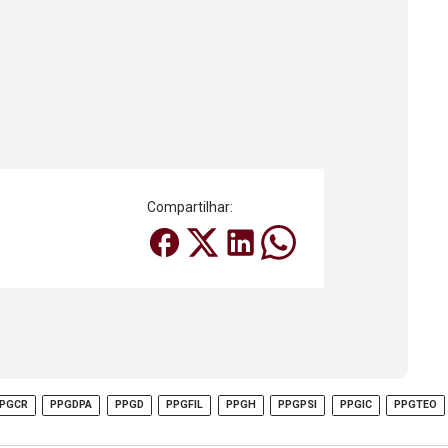
Compartilhar:
PGCR
PPGDPA
PPGD
PPGFIL
PPGH
PPGPSI
PPGIC
PPGTEO