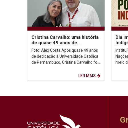
Cristina Carvalho: uma história
Dia i
de quase 49 anos de
Indíg
dedicação à Unicap
no co
Foto: Alex Costa Após quase 49 anos
Instit
de dedicação à Universidade Católica
Nações
de Pernambuco, Cristina Carvalho foi
meio d
homenageada em uma despedida
Intern
marcada pela...
de ago
LER MAIS
G