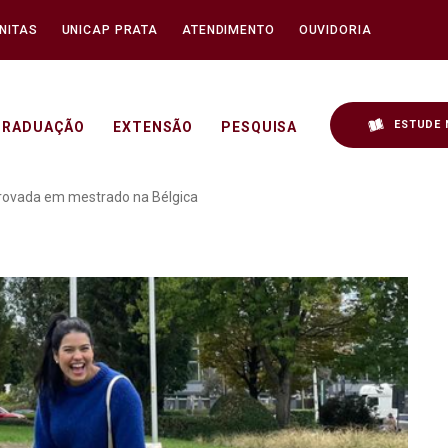
NITAS
UNICAP PRATA
ATENDIMENTO
OUVIDORIA
ESTUDE 
GRADUAÇÃO
EXTENSÃO
PESQUISA
o da Unicap é aprovada e
aprovada em mestrado na Bélgica