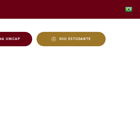
NA UNICAP
SOU ESTUDANTE
m mestrado na Bélgica - 