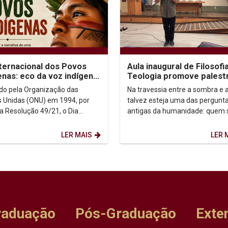
nternacional dos Povos
Aula inaugural de Filosofi
enas: eco da voz indígena
Teologia promove palest
ntexto urbano
sobre autoconhecimento
uído pela Organização das
Na travessia entre a sombra e a
 Unidas (ONU) em 1994, por
talvez esteja uma das pergunt
a Resolução 49/21, o Dia
antigas da humanidade: quem
acional dos Povos Indígenas (9
afinal? Foi a partir dessa inqui
sto) firma-se como...
que o...
LER MAIS
LER 
raduação
Pós-Graduação
Exte