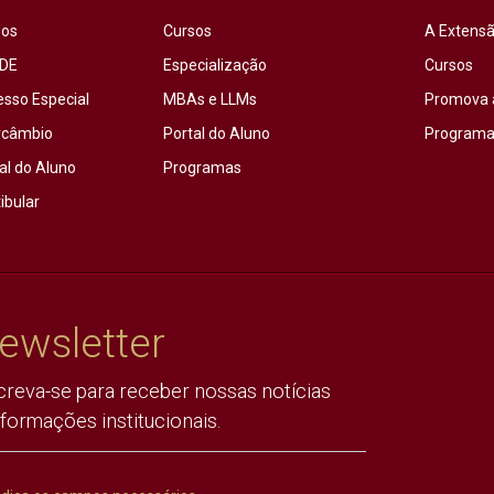
sos
Cursos
A Extensã
DE
Especialização
Cursos
esso Especial
MBAs e LLMs
Promova 
rcâmbio
Portal do Aluno
Programas
al do Aluno
Programas
ibular
ewsletter
creva-se para receber nossas notícias
nformações institucionais.