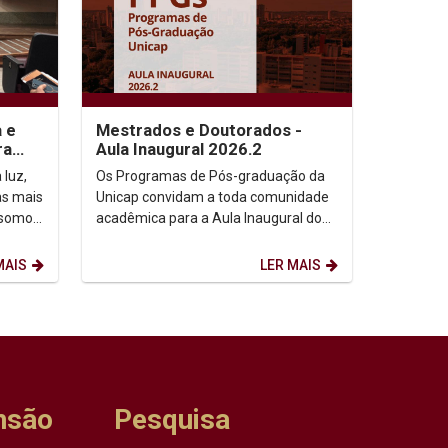
a e
Mestrados e Doutorados -
ra
Aula Inaugural 2026.2
 luz,
Os Programas de Pós-graduação da
as mais
Unicap convidam a toda comunidade
 somos,
acadêmica para a Aula Inaugural do
etação
semestre de 2026.2. Dia: 10/08/2026.
Horário: 14h. ...
MAIS
LER MAIS
nsão
Pesquisa