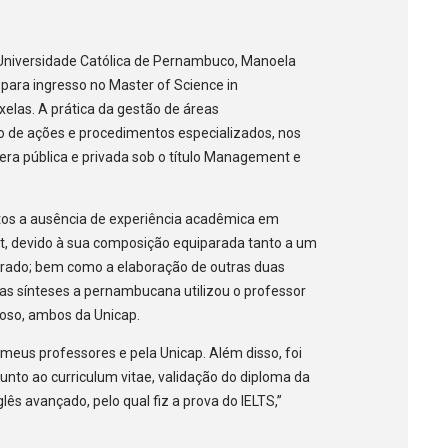
 Universidade Católica de Pernambuco, Manoela
 para ingresso no Master of Science in
elas. A prática da gestão de áreas
to de ações e procedimentos especializados, nos
era pública e privada sob o título Management e
itos a ausência de experiência acadêmica em
, devido à sua composição equiparada tanto a um
trado; bem como a elaboração de outras duas
ujas sínteses a pernambucana utilizou o professor
roso, ambos da Unicap.
meus professores e pela Unicap. Além disso, foi
unto ao curriculum vitae, validação do diploma da
ês avançado, pelo qual fiz a prova do IELTS,”