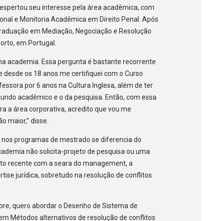
espertou seu interesse pela área acadêmica, com
cional e Monitoria Acadêmica em Direito Penal. Após
 Graduação em Mediação, Negociação e Resolução
orto, em Portugal.
na academia. Essa pergunta é bastante recorrente
e desde os 18 anos me certifiquei com o Curso
essora por 6 anos na Cultura Inglesa, além de ter
mundo acadêmico e o da pesquisa. Então, com essa
a a área corporativa, acredito que vou me
o maior,” disse.
 nos programas de mestrado se diferencia do
academia não solicita-projeto de pesquisa ou uma
tato recente com a seara do management, a
ise jurídica, sobretudo na resolução de conflitos
re, quero abordar o Desenho de Sistema de
 em Métodos alternativos de resolução de conflitos