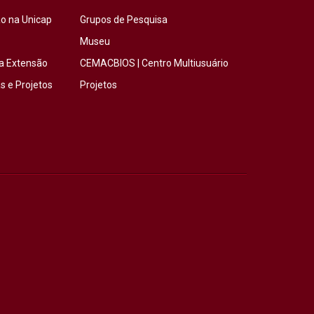
o na Unicap
Grupos de Pesquisa
Museu
a Extensão
CEMACBIOS | Centro Multiusuário
 e Projetos
Projetos