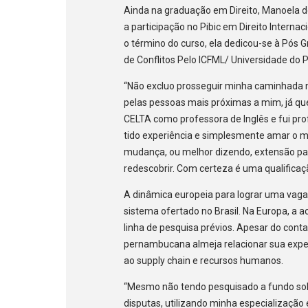
Ainda na graduação em Direito, Manoela d
a participação no Pibic em Direito Interna
o término do curso, ela dedicou-se à Pós
de Conflitos Pelo ICFML/ Universidade do P
“Não excluo prosseguir minha caminhada 
pelas pessoas mais próximas a mim, já qu
CELTA como professora de Inglês e fui prof
tido experiência e simplesmente amar o 
mudança, ou melhor dizendo, extensão par
redescobrir. Com certeza é uma qualificaçã
A dinâmica europeia para lograr uma vaga
sistema ofertado no Brasil. Na Europa, a 
linha de pesquisa prévios. Apesar do con
pernambucana almeja relacionar sua expert
ao supply chain e recursos humanos.
“Mesmo não tendo pesquisado a fundo sob
disputas, utilizando minha especialização