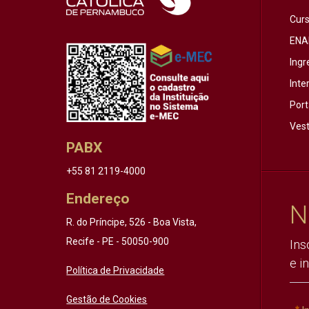
Cur
ENA
Ingr
Inte
Port
Vest
PABX
+55 81 2119-4000
Endereço
N
R. do Príncipe, 526 - Boa Vista,
Recife - PE - 50050-900
Ins
e i
Política de Privacidade
Gestão de Cookies