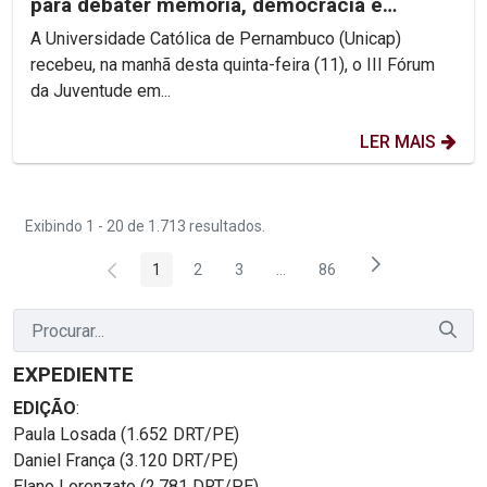
para debater memória, democracia e
direitos humanos na...
A Universidade Católica de Pernambuco (Unicap)
recebeu, na manhã desta quinta-feira (11), o III Fórum
da Juventude em...
LER MAIS
Exibindo 1 - 20 de 1.713 resultados.
1
2
3
...
86
Página
Página
Página
Páginas intermediárias Usar 
Página
EXPEDIENTE
EDIÇÃO
:
Paula Losada (1.652 DRT/PE)
Daniel França (3.120 DRT/PE)
Elano Lorenzato (2.781 DRT/PE)