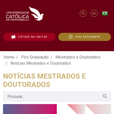
ESTUDE NA UNICAP
SOU ESTUDANTE
Notícias Mestrados e Doutorados - Uni
Home
Pós-Graduação
Mestrados e Doutorados
Notícias Mestrados e Doutorados
NOTÍCIAS MESTRADOS E
DOUTORADOS