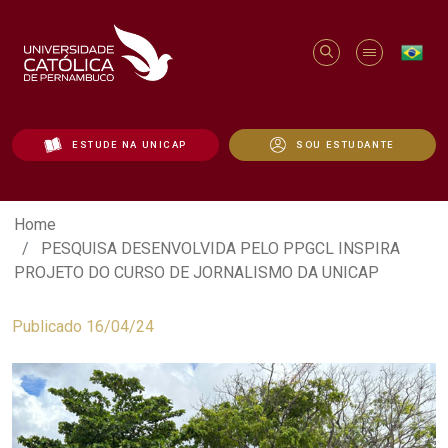
ESTUDE NA UNICAP
SOU ESTUDANTE
PESQUISA DESENVOLVIDA PELO PPGCL
Home
PESQUISA DESENVOLVIDA PELO PPGCL INSPIRA
PROJETO DO CURSO DE JORNALISMO DA UNICAP
Publicado 16/04/24