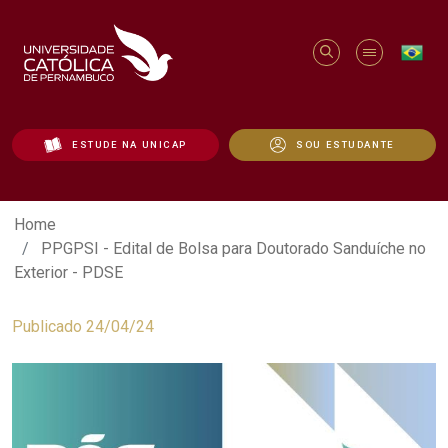
ESTUDE NA UNICAP
SOU ESTUDANTE
PPGPSI - Edital de Bolsa para Doutorado
Home
PPGPSI - Edital de Bolsa para Doutorado Sanduíche no
Exterior - PDSE
Publicado 24/04/24