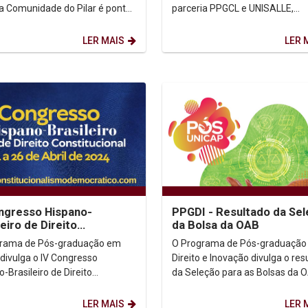
a Comunidade do Pilar é ponto
parceria PPGCL e UNISALLE,
tida para a edição da Revista
promovemos o "Primeiro Colóq
ório O...
sobre disciplinas internacionais:.
LER MAIS
LER 
ngresso Hispano-
PPGDI - Resultado da Se
leiro de Direito
da Bolsa da OAB
itucional
grama de Pós-graduação em
O Programa de Pós-graduação
 divulga o IV Congresso
Direito e Inovação divulga o res
-Brasileiro de Direito
da Seleção para as Bolsas da 
l. Prazo para as
Resultado (Clicar aqui) Informações:
es: (Clicar aqui) ...
(81) 2119.4369...
LER MAIS
LER 