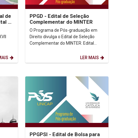
al de
PPGD - Edital de Seleção
tal e
Complementar do MINTER
de...
O Programa de Pós-graduação em
XVII
Direito divulga o Edital de Seleção
Complementar do MINTER. Edital
(Clicar aqui) Processo de Inscrição
r aqui)
(Clicar aqui) ...
MAIS
LER MAIS
e
PPGPSI - Edital de Bolsa para