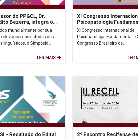
ssor do PPGCL, Dr.
XI Congresso Internacion
ito Bezerra, integra o
Psicopatologia Fundamen
ê científico do XII
XVII Congresso Brasileiro 
ido mundialmente por sua
XI Congresso Internacional de
sio...
 relevância nos estudos dos
Psicopatologia Fundamental e 
s linguísticos, o Simpósio
Congresso Brasileiro de
acional de Gêneros
Psicopatologia Fundamental.
s/Discursivos (SIGET)...
Informações e Inscrições (Clica
LER MAIS
LER 
I - Resultado do Edital
2º Encontro Recifense d