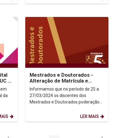
ital
Mestrados e Doutorados -
UC -
Alteração de Matrícula e
Rematrícula
 em
Informamos que no período de 25 a
al da
27/03/2024 os discentes dos
Mestrados e Doutorados poderação
realizar Alertação de Matrículas ou
fazer Matrícula. Portal...
MAIS
LER MAIS