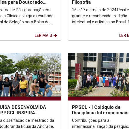
lsa para Doutorado
Filosofia
íche no Exterior - PDSE
grama de Pós-graduação em
16 e 17 de maio de 2024 Recife possi
gia Clínica divulga o resultado
grande e reconhecida tradição
tal de Seleção para Bolsa de
intelectual e artística no Brasil. 
ado Sanduíche no Exterior -
temos também muita filosofia 
PDSE. Resultado...
qualidade sendo...
LER MAIS
LER 
UISA DESENVOLVIDA
PPGCL - I Colóquio de
 PPGCL INSPIRA
Disciplinas Internacionais
ETO DO CURSO DE
Conectando Ações, Ideia
da dissertação de mestrado da
Contribuições para a
ALISMO DA UNICAP
Currículo
doutoranda Eduarda Andrade,
internacionalização da pesquisa! 