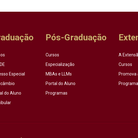
raduação
Pós-Graduação
Exte
sos
Cursos
A Extensã
DE
Especialização
Cursos
esso Especial
MBAs e LLMs
Promova 
rcâmbio
Portal do Aluno
Programas
al do Aluno
Programas
ibular