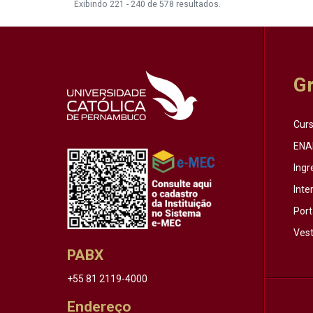
Exibindo 221 - 240 de 578 resultados.
G
Cur
ENA
Ingr
Inte
Port
Vest
PABX
+55 81 2119-4000
Endereço