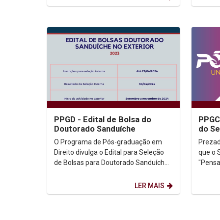
PPGD - Edital de Bolsa do
PPGCL
Doutorado Sanduíche
do Seminár
decol
O Programa de Pós-graduação em
Prezado(a
forma
Direito divulga o Edital para Seleção
que o S
de Bolsas para Doutorado Sanduíche
"Pensa
no Exterior - PDSE. Edital (Clicar aqui)
sobre 
...
ser min
LER MAIS