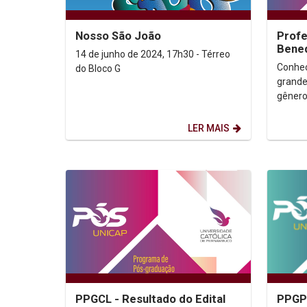
Nosso São João
Profe
Bened
14 de junho de 2024, 17h30 - Térreo
comit
Conhec
do Bloco G
Simpó
grande
gênero
Intern
Textuai
LER MAIS
PPGCL - Resultado do Edital
PPGPS