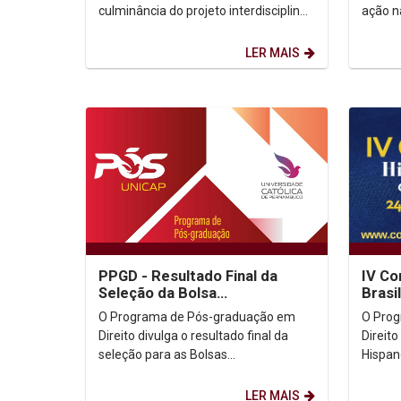
culminância do projeto interdisciplinar:
ação n
Letras em Inter(ação). A atividade
de par
foi...
Laborat
LER MAIS
PPGD - Resultado Final da
IV Co
Seleção da Bolsa
Brasi
CAPES/PROSUC
Const
O Programa de Pós-graduação em
O Pro
Direito divulga o resultado final da
Direito
seleção para as Bolsas
Hispano
CAPES/PROSUC. Resultado Final
Constituciona
(Clicar aqui) Obs.: Os aprovados...
Inscriçõ
LER MAIS