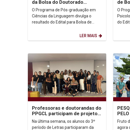
da Bolsa do Doutorado
de Bo
Sanduíche no Exterior
Sandu
O Programa de Pós-graduação em
O Pro
Ciências da Linguagem divulga o
Psicolo
resultado do Edital para Bolsa de
do Edi
Doutorado Sanduíche no Exterior. -
Doutor
Simone Frye Peixoto
LER MAIS
Professoras e doutorandas do
PESQ
PPGCL participam de projeto
PELO
de extensão em parceria com
PROJ
Na última semana, os alunos do 3º
Fruto 
o curso de...
JORN
período de Letras participaram da
agora 