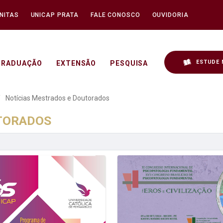
NITAS
UNICAP PRATA
FALE CONOSCO
OUVIDORIA
ESTUDE 
GRADUAÇÃO
EXTENSÃO
PESQUISA
 e Doutorados - Unicap
Notícias Mestrados e Doutorados
UTORADOS