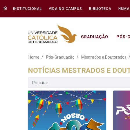
INSTITUCIONAL
VIDA NO CAMPUS
BIBLIOTECA
HUMA
GRADUAÇÃO
PÓS-
Notícias Mestrados
Home
Pós-Graduação
Mestrados e Doutorados
NOTÍCIAS MESTRADOS E DO