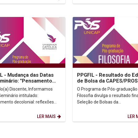
 - Mudança das Datas
PPGFIL - Resultado do Ed
io: "Pensamento
de Bolsa da CAPES/PROS
onial: reflexões sobre
2024
) Discente, Informamos
O Programa de Pós-graduação
ção docente...
eminário intitulado:
Filosofia divulga o resultado fin
mento decolonial: reflexões
Seleção de Bolsas da
formação docente e ensino", a
CAPES/PROSUC. Resultado Final
istrado pela Profa....
(Clicar aqui) Obs.: Os(as)...
LER MAIS
LER 