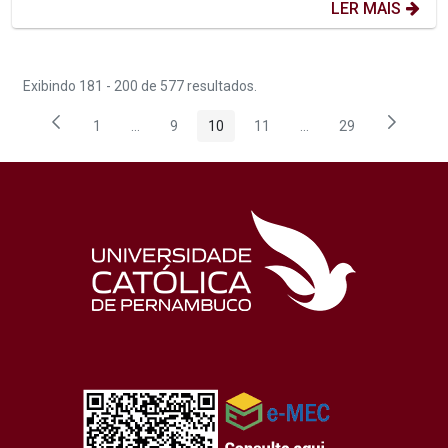
LER MAIS
Exibindo 181 - 200 de 577 resultados.
1
...
9
10
11
...
29
Página
Páginas intermediárias Usar ABA para navegar.
Página
Página
Página
Páginas intermediária
Página