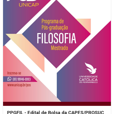
PPGFIL - Edital de Bolsa da CAPES/PROSUC