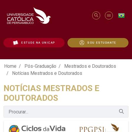
ESTUDE NA UNICAP
SOU ESTUDANTE
Notícias Mestrados e Doutorados - Uni
Home
Pós-Graduação
Mestrados e Doutorados
Notícias Mestrados e Doutorados
NOTÍCIAS MESTRADOS E
DOUTORADOS