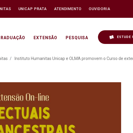
NITAS
UNICAP PRATA
ATENDIMENTO
OUVIDORIA
ESTUDE 
GRADUAÇÃO
EXTENSÃO
PESQUISA
s Unicap e OLMA promovem
itas
Instituto Humanitas Unicap e OLMA promovem o Curso de exten