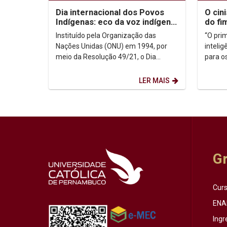
Dia internacional dos Povos
O cin
Indígenas: eco da voz indígena
do fi
no contexto urbano
Instituído pela Organização das
“O pri
Nações Unidas (ONU) em 1994, por
inteli
meio da Resolução 49/21, o Dia
para o
Internacional dos Povos Indígenas (9
Nicolau
de agosto) firma-se como...
histori
LER MAIS
G
Cur
ENA
Ingr