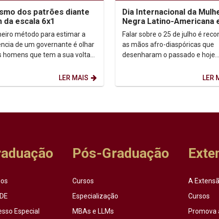
ismo dos patrões diante
Dia Internacional da Mulh
m da escala 6x1
Negra Latino-Americana 
Caribenha
meiro método para estimar a
Falar sobre o 25 de julho é rec
gência de um governante é olhar
as mãos afro-diaspóricas que
s homens que tem a sua volta”.
desenharam o passado e hoje
 Maquiavel (filósofo,
reescrevem o futuro. O marco 
ador, poeta,...
data emerge de uma...
LER MAIS
LER 
raduação
Pós-Graduação
Exte
sos
Cursos
A Extensã
DE
Especialização
Cursos
esso Especial
MBAs e LLMs
Promova 