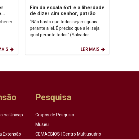
er
Fim da escala 6x1 e a liberdade
e
de dizer sim senhor, patrão
onhecer
“Não basta que todos sejam iguais
perante a lei. É preciso que a lei seja
igual perante todos” (Salvador
dessa
Allende - médico, político social-
democrata,...
MAIS
LER MAIS
nsão
Pesquisa
o na Unicap
Grupos de Pesquisa
Museu
a Extensão
CEMACBIOS | Centro Multiusuário