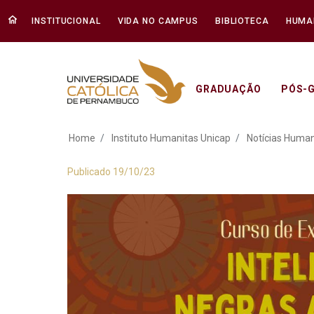
INSTITUCIONAL
VIDA NO CAMPUS
BIBLIOTECA
HUMA
GRADUAÇÃO
PÓS-
Instituto Humanita
Home
Instituto Humanitas Unicap
Notícias Human
Publicado 19/10/23