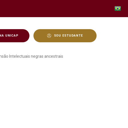
NA UNICAP
SOU ESTUDANTE
 o Curso de extensão In
são Intelectuais negras ancestrais