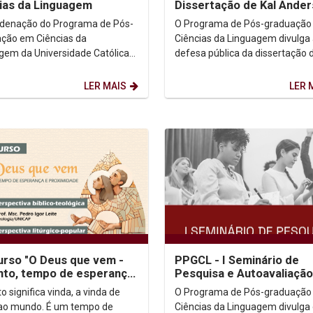
ias da Linguagem
Dissertação de Kal Ande
Aniceto Gomes do Prado
denação do Programa de Pós-
O Programa de Pós-graduação
ção em Ciências da
Ciências da Linguagem divulga
gem da Universidade Católica
defesa pública da dissertação 
nambuco (Unicap) e a
discente Kal Anderson Anicet
nação do Colegiado de Letras
do Prado. Dia:...
LER MAIS
LER 
urso "O Deus que vem -
PPGCL - I Seminário de
to, tempo de esperança
Pesquisa e Autoavaliação
ximidade"
PPGCL
 significa vinda, a vinda de
O Programa de Pós-graduação
 ao mundo. É um tempo de
Ciências da Linguagem divulga 