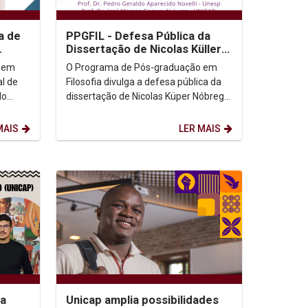
a de
PPGFIL - Defesa Pública da
Dissertação de Nicolas Küller
Nóbrega
 em
O Programa de Pós-graduação em
al de
Filosofia divulga a defesa pública da
do
dissertação de Nicolas Küper Nóbrega.
Dia: 20/12/2024 Horário: 10h. Local:
Sala 004,...
MAIS
LER MAIS
da
Unicap amplia possibilidades