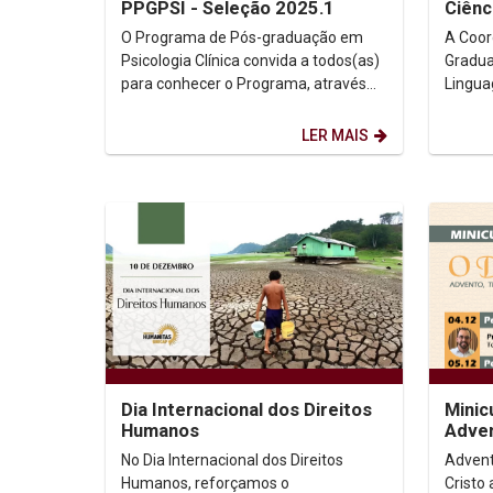
PPGPSI - Seleção 2025.1
Ciênc
O Programa de Pós-graduação em
A Coor
Psicologia Clínica convida a todos(as)
Gradua
para conhecer o Programa, através
Lingua
de evento que será realizado no dia
de Per
18/12/2024, de...
Coorde
LER MAIS
da...
Dia Internacional dos Direitos
Minic
Humanos
Adven
e pro
No Dia Internacional dos Direitos
Advento
Humanos, reforçamos o
Cristo