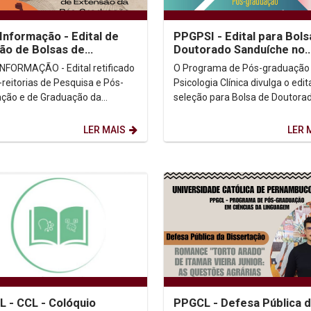
Informação - Edital de
PPGPSI - Edital para Bols
ão de Bolsas de
Doutorado Sanduíche no
são da Pós-graduação
Exterior
NFORMAÇÃO - Edital retificado
O Programa de Pós-graduação
-reitorias de Pesquisa e Pós-
Psicologia Clínica divulga o edit
ção e de Graduação da
seleção para Bolsa de Doutora
sidade Católica de Pernambuco
Sanduíche no Exterior. Edital: (clicar
o edital...
aqui)
LER MAIS
LER 
 - CCL - Colóquio
PPGCL - Defesa Pública 