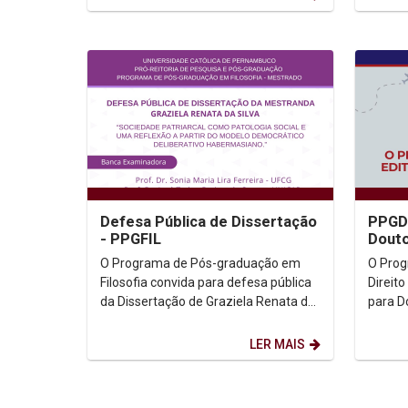
Defesa Pública de Dissertação
PPGD 
- PPGFIL
Douto
O Programa de Pós-graduação em
O Pro
Filosofia convida para defesa pública
Direito
da Dissertação de Graziela Renata da
para D
Silva. Dia: 11 de novembro de 2024.
Horário:...
LER MAIS