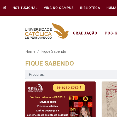
INSTITUCIONAL
VIDA NO CAMPUS
BIBLIOTECA
HUMA
GRADUAÇÃO
PÓS-
Fique Sabendo - Un
Home
Fique Sabendo
FIQUE SABENDO