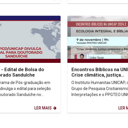
- Edital de Bolsa do
Encontros Bíblicos na UN
rado Sanduíche
Crise climática, justiça
ambiental e Bíblia
grama de Pós-graduação em
O Instituto Humanitas UNICAP, 
 divulga o edital para seleção
Grupo de Pesquisa Cristianismo
outorado Sanduíche no
Interpretações e o PPGTEO UN
Exterior. Edital: (Clicar aqui) ...
promovem os ENCONTROS BÍB
NA UNICAP: No dia 9 de...
LER MAIS
LER 