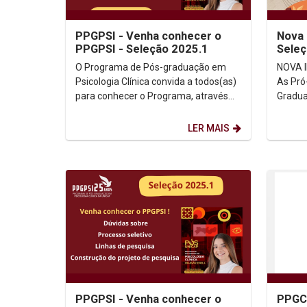
PPGPSI - Venha conhecer o
Nova 
PPGPSI - Seleção 2025.1
Seleç
Exten
O Programa de Pós-graduação em
NOVA I
Psicologia Clínica convida a todos(as)
As Pró
para conhecer o Programa, através
Gradua
de evento que será realizado no dia
Univer
21/01/2025, de...
lançam 
LER MAIS
PPGPSI - Venha conhecer o
PPGCL