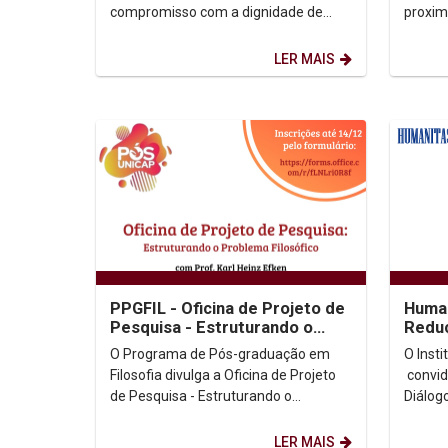
compromisso com a dignidade de
proxim
cada pessoa e com os direitos da
humano
Casa Comum. O Instituto Humanitas...
que ve
LER MAIS
PPGFIL - Oficina de Projeto de
Human
Pesquisa - Estruturando o
Reduç
Problema Filosófico
O Programa de Pós-graduação em
O Inst
Filosofia divulga a Oficina de Projeto
convid
de Pesquisa - Estruturando o
Diálog
Problema Filosófico. Dia: 16/12/2024.
divers
Horário: 19h às...
transv
LER MAIS