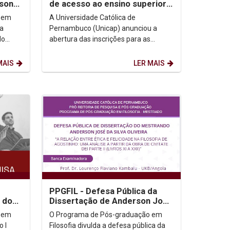
rson
de acesso ao ensino superior
com modalidades de Ingresso
 em
A Universidade Católica de
Especial
 a
Pernambuco (Unicap) anunciou a
do
abertura das inscrições para as
o Gomes
modalidades de Ingresso Especial,
que oferecem alternativas...
MAIS
LER MAIS
PPGFIL - Defesa Pública da
 do
Dissertação de Anderson José
da Silva Oliveira
 em
O Programa de Pós-graduação em
o I
Filosofia divulda a defesa pública da