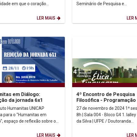
idade em que o coração
Seminário de Pesquisa e
 se dilata para acolher o Deus
Autoavaliação do PPGCL. Dias: 02 e
m. Logo, um...
03/12/2024 Programação:...
LER MAIS
LER 
itas em Diálogo:
4º Encontro de Pesquisa
ão da jornada 6x1
Filosófica - Programação
ituto Humanitas UNICAP
27 de novembro de 2024 1ª sessão |
a para o "Humanitas em
8h | Sala 004 - Bloco G4 1. Ialley Lopes
o", espaço de reflexão sobre os
da Silva | UFPE / Doutoranda
os temas presentes na
Codinome Frankenstein: uma a
ersalidade acadêmica....
performativa...
LER MAIS
LER 