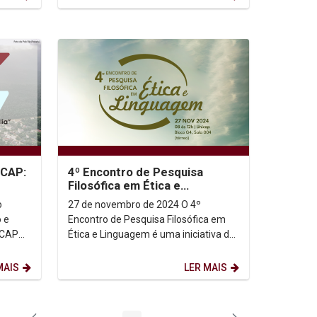
ICAP:
4º Encontro de Pesquisa
Filosófica em Ética e
Linguagem
o
27 de novembro de 2024 O 4º
 e
Encontro de Pesquisa Filosófica em
ICAP
Ética e Linguagem é uma iniciativa do
LICOS
Programa de Pós-Graduação em
Filosofia da Universidade...
MAIS
LER MAIS