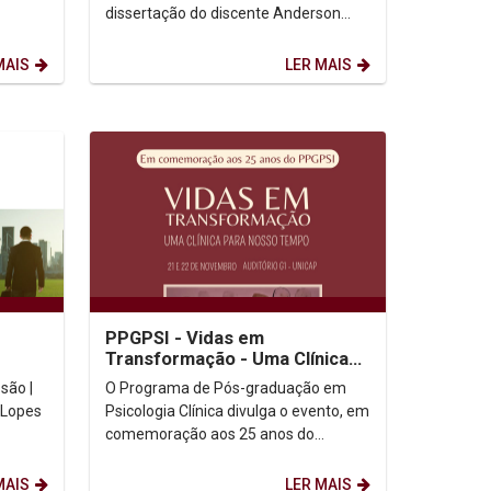
dissertação do discente Anderson
José da Silva Oliveira. Dia:
12/12/2024. Horário:...
MAIS
LER MAIS
PPGPSI - Vidas em
Transformação - Uma Clínica
para Nosso Tempo
O Programa de Pós-graduação em
Psicologia Clínica divulga o evento, em
comemoração aos 25 anos do
tuação
PPGPSI, Vidas em Transformação -
Uma Clínica para...
MAIS
LER MAIS