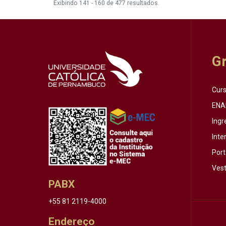
Exibindo 141 - 160 de 477 resultados.
G
Cur
ENA
Ingr
Inte
Port
Vest
PABX
+55 81 2119-4000
Endereço