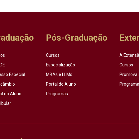
raduação
Pós-Graduação
Exte
sos
Cursos
A Extensã
DE
Especialização
Cursos
esso Especial
MBAs e LLMs
Promova 
rcâmbio
Portal do Aluno
Programas
al do Aluno
Programas
ibular