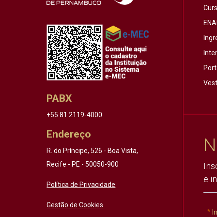
Cur
ENA
Ingr
Inte
Port
Vest
PABX
+55 81 2119-4000
Endereço
N
R. do Príncipe, 526 - Boa Vista,
Recife - PE - 50050-900
Ins
e i
Política de Privacidade
Gestão de Cookies
I