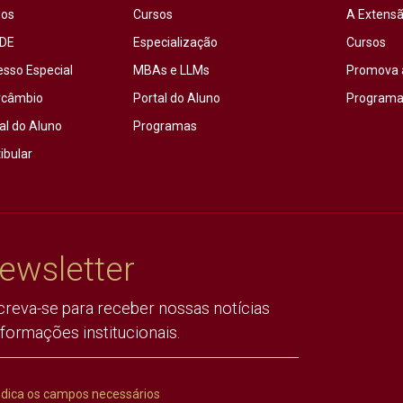
sos
Cursos
A Extensã
DE
Especialização
Cursos
esso Especial
MBAs e LLMs
Promova 
rcâmbio
Portal do Aluno
Programas
al do Aluno
Programas
ibular
ewsletter
creva-se para receber nossas notícias
nformações institucionais.
ndica os campos necessários