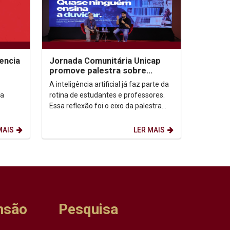
encia
Jornada Comunitária Unicap
promove palestra sobre
aprendizagem com uso de IA
A inteligência artificial já faz parte da
ía
rotina de estudantes e professores.
Essa reflexão foi o eixo da palestra
“IA: todo mundo usa. Quase ninguém
ensina...
MAIS
LER MAIS
nsão
Pesquisa