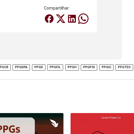
Compartilhar:
PGCR
PPGDPA
PPGD
PPGFIL
PPGH
PPGPSI
PPGIC
PPGTEO