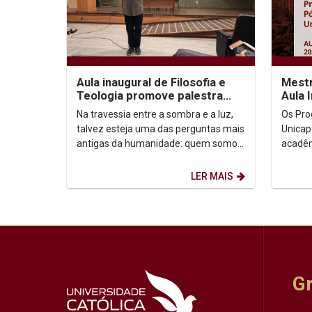
Aula inaugural de Filosofia e
Mestr
Teologia promove palestra
Aula 
sobre autoconhecimento
Na travessia entre a sombra e a luz,
Os Pro
talvez esteja uma das perguntas mais
Unicap
antigas da humanidade: quem somos,
acadêm
afinal? Foi a partir dessa inquietação
semestre de
que o...
Horário:
LER MAIS
G