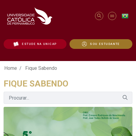
ESTUDE NA UNICAP
SOU ESTUDANTE
Fique Sabendo - Unicap
Home
Fique Sabendo
FIQUE SABENDO