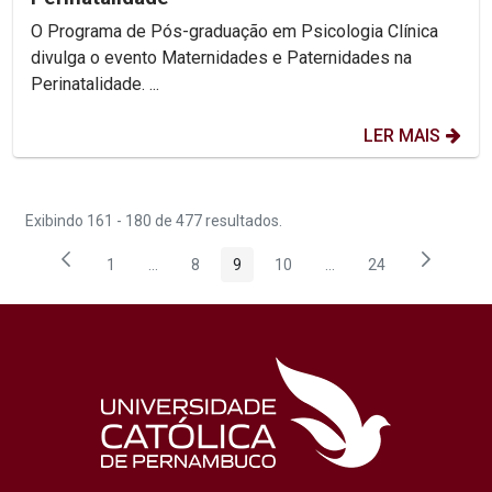
O Programa de Pós-graduação em Psicologia Clínica
divulga o evento Maternidades e Paternidades na
Perinatalidade. ...
LER MAIS
Exibindo 161 - 180 de 477 resultados.
1
...
8
9
10
...
24
Página
Páginas intermediárias Usar ABA para navegar.
Página
Página
Página
Páginas intermediárias
Página