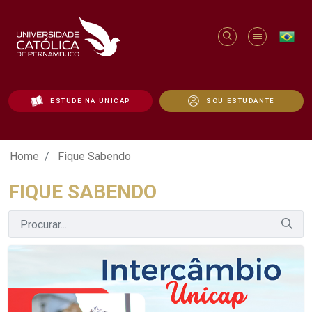
ESTUDE NA UNICAP
SOU ESTUDANTE
Fique Sabendo - Unicap
Home
Fique Sabendo
FIQUE SABENDO