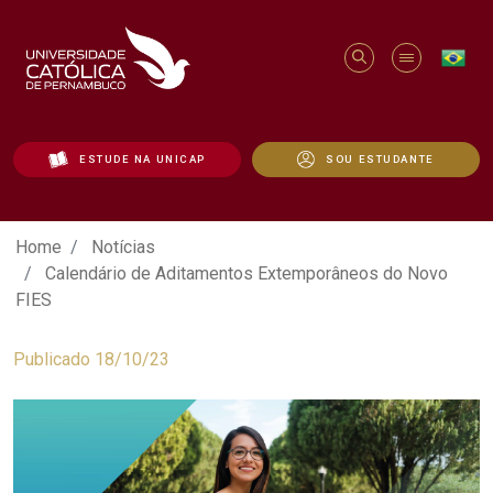
ESTUDE NA UNICAP
SOU ESTUDANTE
Calendário de Aditamentos Extemporâne
Home
Notícias
Calendário de Aditamentos Extemporâneos do Novo
FIES
Publicado 18/10/23