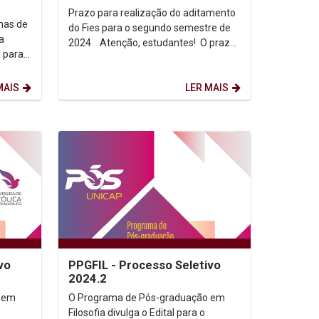
Prazo para realização do aditamento
mas de
do Fies para o segundo semestre de
a
2024 Atenção, estudantes! O prazo
o para
final para o Aditamento de...
MAIS
LER MAIS
vo
PPGFIL - Processo Seletivo
2024.2
 em
O Programa de Pós-graduação em
)
Filosofia divulga o Edital para o