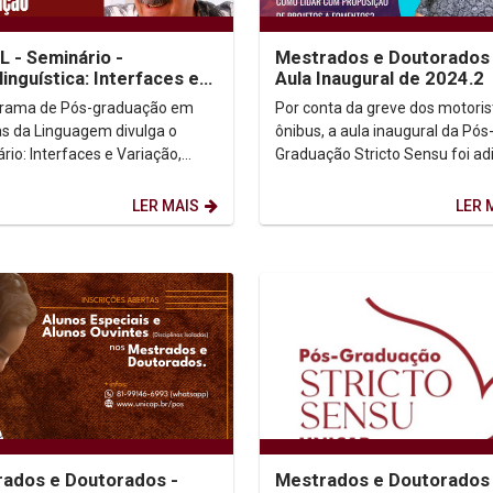
 - Seminário -
Mestrados e Doutorados 
linguística: Interfaces e
Aula Inaugural de 2024.2
ção
grama de Pós-graduação em
Por conta da greve dos motoris
as da Linguagem divulga o
ônibus, a aula inaugural da Pós
rio: Interfaces e Variação,
Graduação Stricto Sensu foi ad
rado pelo Prof. Dr. Dermeval da
Em breve informaremos a nova
ora. Dias/Horário:...
LER MAIS
LER 
ados e Doutorados -
Mestrados e Doutorados 