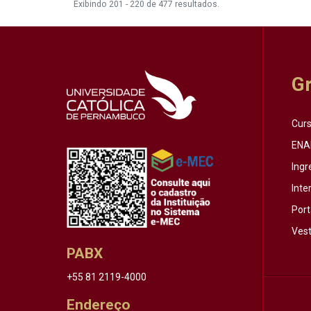
Exibindo 201 - 220 de 477 resultados.
G
Cur
ENA
Ingr
Inte
Port
Vest
PABX
+55 81 2119-4000
Endereço