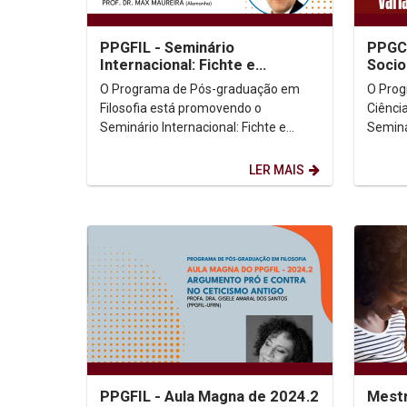
PPGFIL - Seminário
PPGCL
Internacional: Fichte e
Socio
Estética: Linguagem, Ética e
Varia
O Programa de Pós-graduação em
O Pro
Metafísica
Filosofia está promovendo o
Ciênci
Seminário Internacional: Fichte e
Seminá
Estética: Linguagem, Ética e
minist
Metafísica, ministrado pelo Prof....
H
LER MAIS
PPGFIL - Aula Magna de 2024.2
Mestr