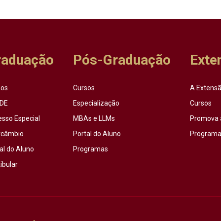
raduação
Pós-Graduação
Exte
sos
Cursos
A Extensã
DE
Especialização
Cursos
esso Especial
MBAs e LLMs
Promova 
rcâmbio
Portal do Aluno
Programas
al do Aluno
Programas
ibular