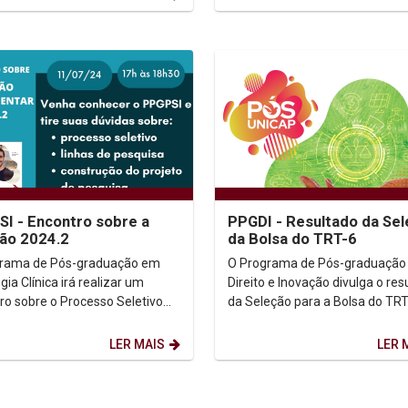
I - Encontro sobre a
PPGDI - Resultado da Se
ão 2024.2
da Bolsa do TRT-6
grama de Pós-graduação em
O Programa de Pós-graduação
gia Clínica irá realizar um
Direito e Inovação divulga o res
ro sobre o Processo Seletivo
da Seleção para a Bolsa do TRT
4.2 - Mestrado / Doutorado.
Resultado (Clicar aqui) Informações:
/04/2024. ...
(81) 2119.4369...
LER MAIS
LER 