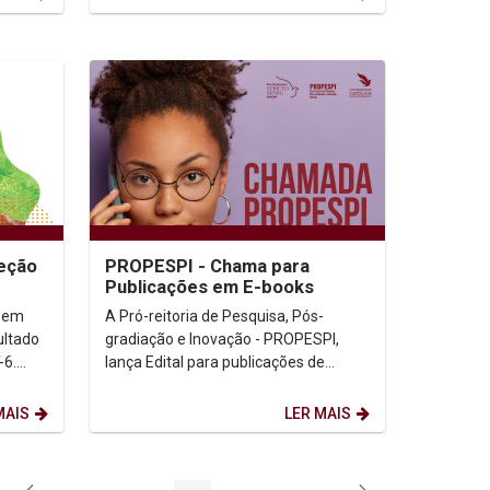
leção
PROPESPI - Chama para
Publicações em E-books
 em
A Pró-reitoria de Pesquisa, Pós-
ultado
gradiação e Inovação - PROPESPI,
-6.
lança Edital para publicações de
capítulos em E-books. Informações
(Clicar aqui) Edital...
MAIS
LER MAIS