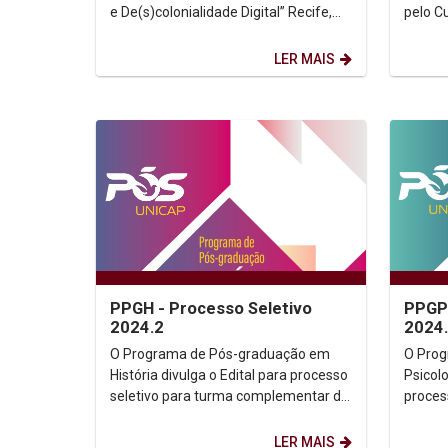
e De(s)colonialidade Digital” Recife,
pelo C
23, 24 e 25 de outubro de 2024 ...
Teológi
LER MAIS
PPGH - Processo Seletivo
PPGPS
2024.2
2024
O Programa de Pós-graduação em
O Pro
História divulga o Edital para processo
Psicolo
seletivo para turma complementar de
proces
2024.2. Processo Seletivo 2024 Edital
comple
2024.2...
Mestra
LER MAIS