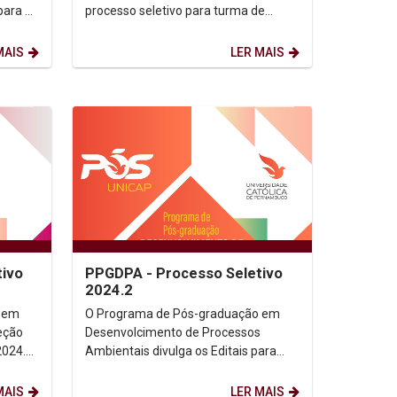
para a
processo seletivo para turma de
2024.2. Edital 2024 - Seleção
Complementar Critério de...
MAIS
LER MAIS
tivo
PPGDPA - Processo Seletivo
2024.2
 em
O Programa de Pós-graduação em
leção
Desenvolcimento de Processos
2024.
Ambientais divulga os Editais para
seleção complementar das turmas de
2024 do mestrado e...
MAIS
LER MAIS