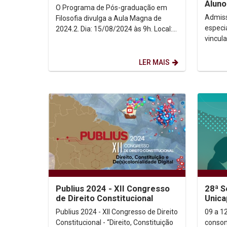
Aluno
O Programa de Pós-graduação em
Ouvin
Admiss
Filosofia divulga a Aula Magna de
especi
2024.2. Dia: 15/08/2024 às 9h. Local:
vincul
Auditório do Bloco G4. Palestrante:
graduação A Pró-reitor
Profa Dra....
Pós-gr
LER MAIS
Publius 2024 - XII Congresso
28ª S
de Direito Constitucional
Unica
Publius 2024 - XII Congresso de Direito
09 a 1
Constitucional - “Direito, Constituição
conson