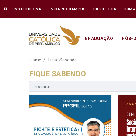
INSTITUCIONAL
VIDA NO CAMPUS
BIBLIOTECA
HUMA
GRADUAÇÃO
PÓS-
Fique Sabendo - Un
Home
Fique Sabendo
FIQUE SABENDO