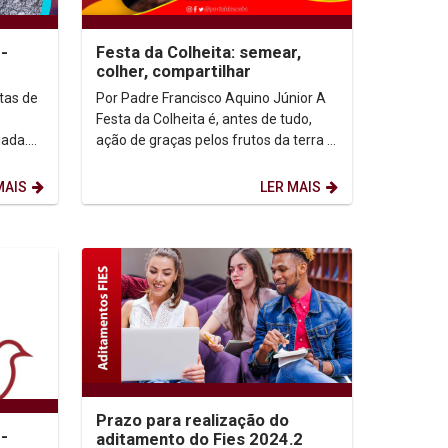
-
Festa da Colheita: semear,
colher, compartilhar
tas de
Por Padre Francisco Aquino Júnior A
-
Festa da Colheita é, antes de tudo,
iada.
ação de graças pelos frutos da terra e
 data.
do trabalho de homens e mulheres
que, com...
MAIS
LER MAIS
Prazo para realização do
-
aditamento do Fies 2024.2