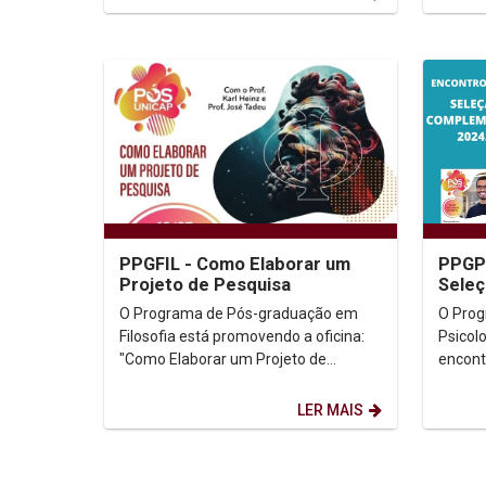
PPGFIL - Como Elaborar um
PPGPS
Projeto de Pesquisa
Seleç
O Programa de Pós-graduação em
O Pro
Filosofia está promovendo a oficina:
Psicolo
"Como Elaborar um Projeto de
encont
Pesquisa". Dia: 16/07/2024. Horário:
de 202
9h às 12h. On-line...
Dia: 11
LER MAIS