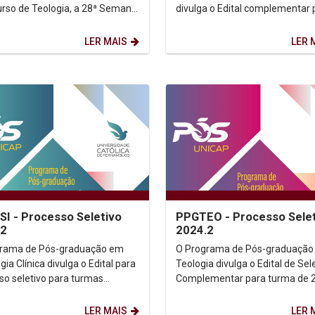
urso de Teologia, a 28ª Semana
divulga o Edital complementar 
ca da Universidade...
seleção para turma de 2024.
Processo seletivo -...
LER MAIS
LER 
I - Processo Seletivo
PPGTEO - Processo Sele
.2
2024.2
grama de Pós-graduação em
O Programa de Pós-graduação
gia Clínica divulga o Edital para
Teologia divulga o Edital de Se
so seletivo para turmas
Complementar para turma de 
mentares de 2024.2 do
Processo Seletivo 2024 -
do e Doutorado. ...
Complementar Edital 2024 -...
LER MAIS
LER 