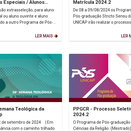
s Especiais / Alunos
Matrícula 2024.2
tes
ão extrasseleção, para aluno
De 08 a 09/08/2024 os Progra
al ou aluno ouvinte e aluno
Pós-graduação Stricto Sensu d
ado a outro Programa de Pós-
UNICAP irão realizar o process
a de Pesquisa,
a Matrícula de...
aduação e...
LER MAIS
LER 
emana Teológica da
PPGCR - Processo Seleti
p
2024.2
2 de setembro de 2024 | Em
O Programa de Pós-graduação
ância com o caminho trilhado
Ciências da Religão (Mestrado