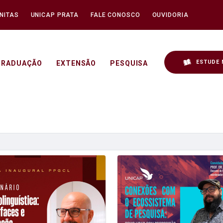
NITAS
UNICAP PRATA
FALE CONOSCO
OUVIDORIA
ESTUDE 
GRADUAÇÃO
EXTENSÃO
PESQUISA
icap