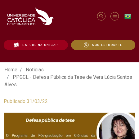
ESTUDE NA UNICAP
SOU ESTUDANTE
PPGCL - Defesa Pública da Tese de Vera
Home
Notícias
PPGCL - Defesa Pública da Tese de Vera Lúcia Santos
Alves
Publicado 31/03/22