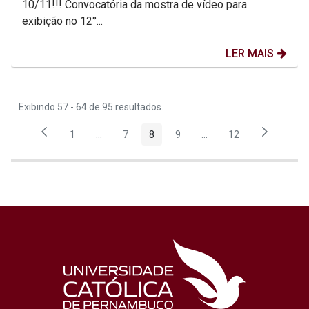
10/11!!! Convocatória da mostra de vídeo para
exibição no 12°...
LER MAIS
Exibindo 57 - 64 de 95 resultados.
1
...
7
8
9
...
12
Página
Páginas intermediárias Usar ABA para navegar.
Página
Página
Página
Páginas intermediárias
Página