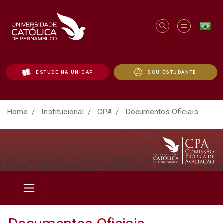
ESTUDE NA UNICAP
SOU ESTUDANTE
Documentos Oficiais - Unicap
Home
Institucional
CPA
Documentos Oficiais