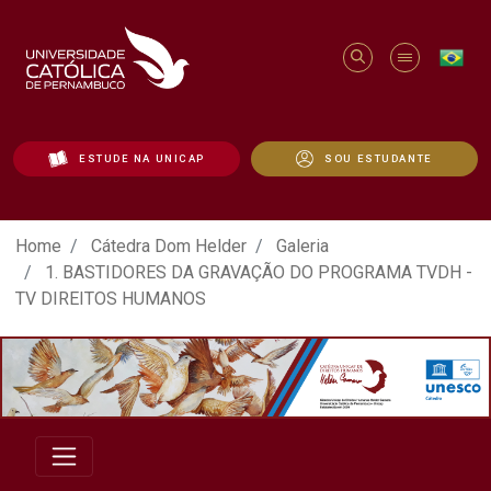
ESTUDE NA UNICAP
SOU ESTUDANTE
ATO EM DEFESA DA DEMOCRACIA REALIZ
Home
Cátedra Dom Helder
Galeria
1. BASTIDORES DA GRAVAÇÃO DO PROGRAMA TVDH -
TV DIREITOS HUMANOS