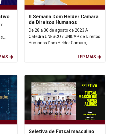
ativo
II Semana Dom Helder Camara
de Direitos Humanos
De 28 a 30 de agosto de 2023 A
Cátedra UNESCO / UNICAP de Direitos
 e
Humanos Dom Helder Camara,
ades, o
realizará a II Semana Dom Helder
Camara de Direitos Humanos...
MAIS
LER MAIS
Seletiva de Futsal masculino