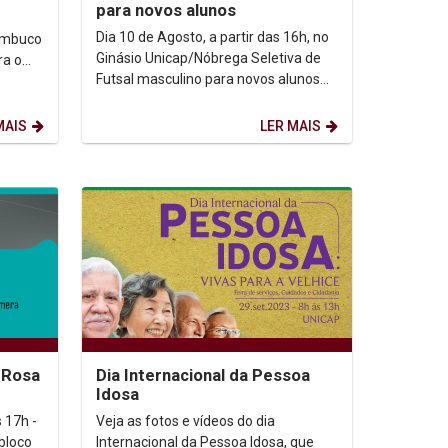
para novos alunos
Dia 10 de Agosto, a partir das 16h, no
nambuco
Ginásio Unicap/Nóbrega Seletiva de
ra o
Futsal masculino para novos alunos
GPD.
da Unicap com o Prof. José da Silva.
Venha e...
MAIS
LER MAIS
 Rosa
Dia Internacional da Pessoa
Idosa
 17h -
Veja as fotos e vídeos do dia
 bloco
Internacional da Pessoa Idosa, que