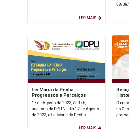
08/08/
às 17h
(térreo
LER MAIS
Lei Maria da Penha:
Relaç
Progressos e Percalços
Histo
17 de Agosto de 2023, às 14h,
O curs
auditório do DPU No dia 17 de Agosto
no Googl
de 2023, a Lei Maria da Penha
promov
completa 17 anos de existência, essa
Férias
lei que foi um símbolo...
cursos.
LER MAIS