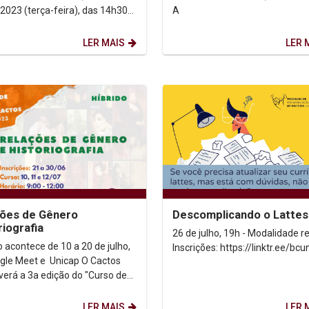
2023 (terça-feira), das 14h30
A
, no Auditorio Dom Helder
 do bloco A), a...
LER MAIS
LER 
ões de Gênero
Descomplicando o Lattes
riografia
26 de julho, 19h - Modalidade 
o acontece de 10 a 20 de julho,
Inscrições: https://linktr.ee/bcu
e Meet e Unicap O Cactos
erá a 3a edição do "Curso de
 com o Cactos". Neste ano, os
..
LER MAIS
LER 