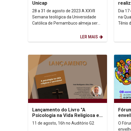
Unicap
reali
28 a 31 de agosto de 2023 A XXVII
Dia 17 
Semana teológica da Universidade
na Quadra 
Católica de Pernambuco almeja ser
Tênis 
ao mesmo tempo um evento
técnico
comemorativo e de estudos...
de...
LER MAIS
Lançamento do Livro "A
Fórum
Psicologia na Vida Religiosa e
envel
Sacerdotal"
11 de agosto, 16h no Auditório G2
O Fóru
envelh