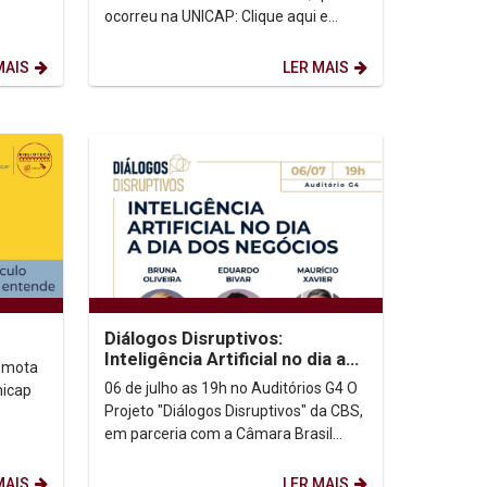
ocorreu na UNICAP: Clique aqui e
acesse à galeria. Veja as fotos e
vídeo da solenidade...
MAIS
LER MAIS
Diálogos Disruptivos:
Inteligência Artificial no dia a
remota
dia de Negócios
06 de julho as 19h no Auditórios G4 O
nicap
Projeto "Diálogos Disruptivos" da CBS,
em parceria com a Câmara Brasil
Portugal de Inovação, traz Bruna
Oliveira,...
MAIS
LER MAIS