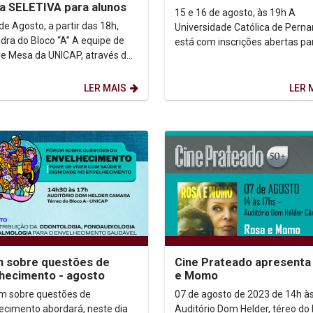
za SELETIVA para alunos
15 e 16 de agosto, às 19h A
de Agosto, a partir das 18h,
Universidade Católica de Per
do Bloco “A” A equipe de
está com inscrições abertas pa
de Mesa da UNICAP, através do
minicurso gratuito Deep Dive L
 Paulo Matos, realiza no dia 17
Durante dois dias,...
LER MAIS
LER 
 sobre questões de
Cine Prateado apresenta
hecimento - agosto
e Momo
m sobre questões de
07 de agosto de 2023 de 14h às
ecimento abordará, neste dia
Auditório Dom Helder, téreo do