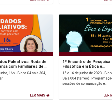
dos Paleativos: Roda de
1º Encontro de Pesquisa
rsa com Familiares de
Filosófica em Ética e
ntes
Linguagem
unho, 16h - Bloco G4 sala 304,
15 e 16 de junho de 2023 - Bloc
ar
Sala 004 (térreo) Programação das
sessões de comunicação e
conferência Primeiro dia 9h...
LER MAIS
LER 