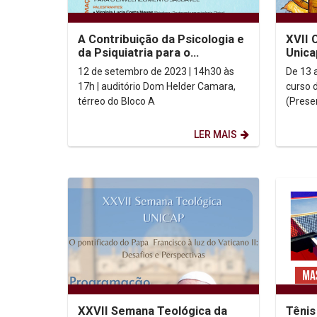
A Contribuição da Psicologia e
XVII 
da Psiquiatria para o
Unica
envelhecimento saudável
Prog
12 de setembro de 2023 | 14h30 às
De 13 
em Hi
17h | auditório Dom Helder Camara,
curso 
térreo do Bloco A
(Prese
Históri
LER MAIS
XXVII Semana Teológica da
Tênis