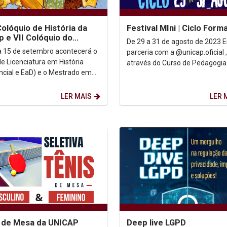
Colóquio de História da
Festival MIni | Ciclo Form
p e VII Colóquio do
De 29 a 31 de agosto de 2023 Em
rama de Pós-Graduação
a 15 de setembro acontecerá o
parceria com a @unicap.oficial ,
stória
de Licenciatura em História
através do Curso de Pedagogia
ncial e EaD) e o Mestrado em
Escola de Educação e Humanid
a promoverão o...
#MiniFestival vai...
LER MAIS
LER 
 de Mesa da UNICAP
Deep live LGPD