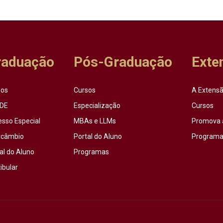
raduação
Pós-Graduação
Exte
sos
Cursos
A Extensã
DE
Especialização
Cursos
esso Especial
MBAs e LLMs
Promova 
rcâmbio
Portal do Aluno
Programas
al do Aluno
Programas
ibular