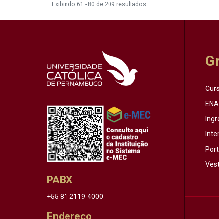
Exibindo 61 - 80 de 209 resultados.
G
Cur
ENA
Ingr
Inte
Port
Vest
PABX
+55 81 2119-4000
Endereço