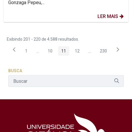
Gonzaga Pepeu,...
LER MAIS
Exibindo 201 - 220 de 4.588 resultados.
1
...
10
11
12
...
230
Página
Páginas intermediárias Usar ABA para navegar.
Página
Página
Página
Páginas intermediária
Página
BUSCA