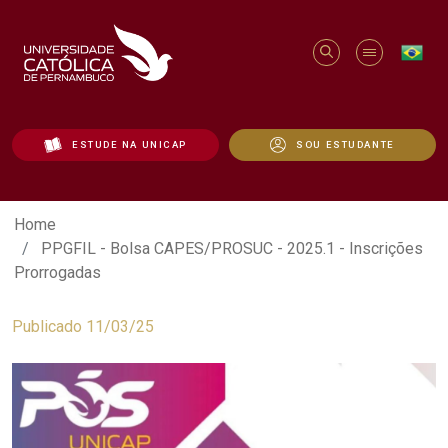
ESTUDE NA UNICAP
SOU ESTUDANTE
PPGFIL - Bolsa CAPES/PROSUC - 2025.1 
Home
PPGFIL - Bolsa CAPES/PROSUC - 2025.1 - Inscrições
Prorrogadas
Publicado 11/03/25