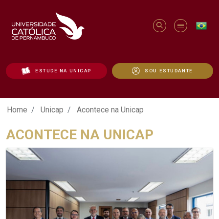
ESTUDE NA UNICAP
SOU ESTUDANTE
Acontece na Unicap - Unicap
Home
Unicap
Acontece na Unicap
ACONTECE NA UNICAP