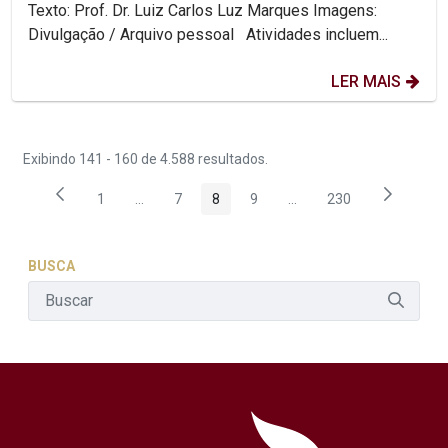
Cabo Verde
Texto: Prof. Dr. Luiz Carlos Luz Marques Imagens:
Divulgação / Arquivo pessoal Atividades incluem...
LER MAIS
Exibindo 141 - 160 de 4.588 resultados.
1
...
7
8
9
...
230
Página
Páginas intermediárias Usar ABA para navegar.
Página
Página
Página
Páginas intermediárias 
Página
BUSCA