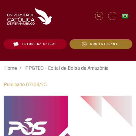
ESTUDE NA UNICAP
SOU ESTUDANTE
PPGTEO - Edital de Bolsa da Amazônia -
Home
PPGTEO - Edital de Bolsa da Amazônia
Publicado 07/04/25