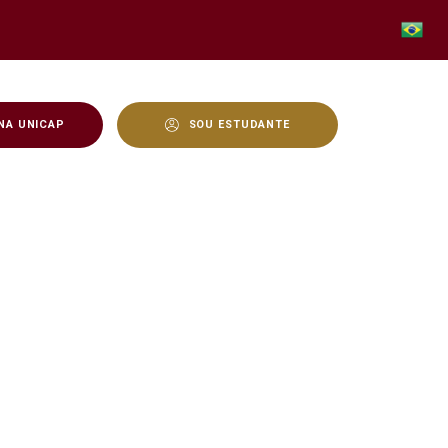
NA UNICAP
SOU ESTUDANTE
gostinho e São Paulo? - 