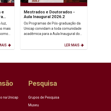
a e
Mestrados e Doutorados -
ra
Aula Inaugural 2026.2
 luz,
Os Programas de Pós-graduação da
as mais
Unicap convidam a toda comunidade
 somos,
acadêmica para a Aula Inaugural do
etação
semestre de 2026.2. Dia: 10/08/2026.
Horário: 14h. ...
MAIS
LER MAIS
nsão
Pesquisa
o na Unicap
Grupos de Pesquisa
Museu