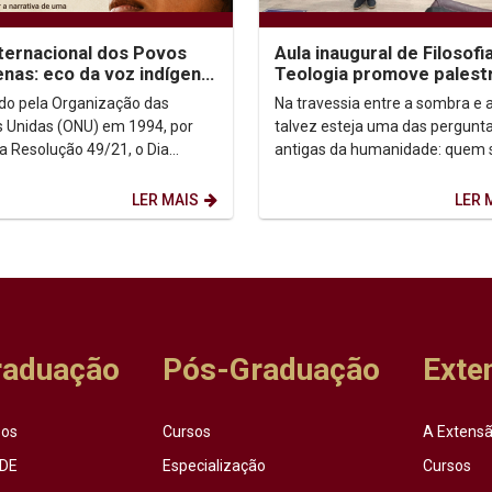
nternacional dos Povos
Aula inaugural de Filosofi
enas: eco da voz indígena
Teologia promove palest
ntexto urbano
sobre autoconhecimento
uído pela Organização das
Na travessia entre a sombra e a
 Unidas (ONU) em 1994, por
talvez esteja uma das pergunt
a Resolução 49/21, o Dia
antigas da humanidade: quem
acional dos Povos Indígenas (9
afinal? Foi a partir dessa inqui
sto) firma-se como...
que o...
LER MAIS
LER 
raduação
Pós-Graduação
Exte
sos
Cursos
A Extensã
DE
Especialização
Cursos