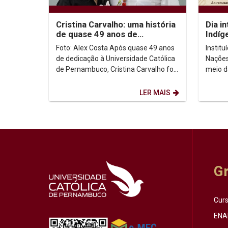
Cristina Carvalho: uma história
Dia i
de quase 49 anos de
Indíg
dedicação à Unicap
no co
Foto: Alex Costa Após quase 49 anos
Instit
de dedicação à Universidade Católica
Nações
de Pernambuco, Cristina Carvalho foi
meio d
homenageada em uma despedida
Intern
marcada pela...
de ago
LER MAIS
G
Cur
ENA