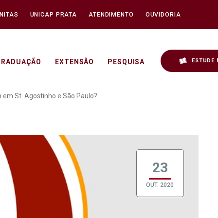
NITAS
UNICAP PRATA
ATENDIMENTO
OUVIDORIA
ESTUDE 
GRADUAÇÃO
EXTENSÃO
PESQUISA
e Ética e Ordem em St. A
m em St. Agostinho e São Paulo?
23
OUT. 2020