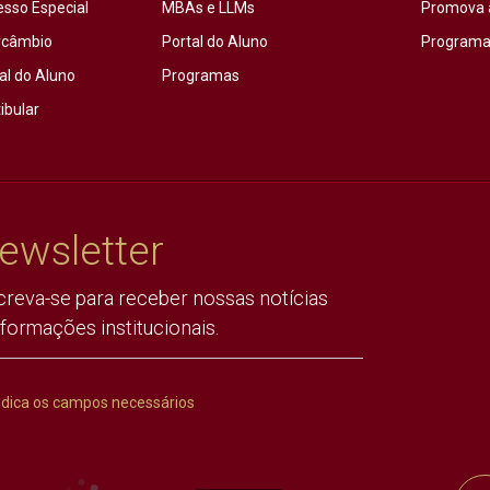
esso Especial
MBAs e LLMs
Promova 
rcâmbio
Portal do Aluno
Programas
al do Aluno
Programas
ibular
ewsletter
creva-se para receber nossas notícias
nformações institucionais.
ndica os campos necessários