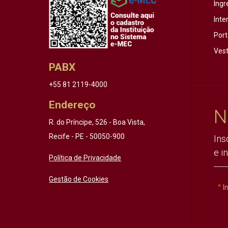
Ingr
Inte
Port
Vest
PABX
+55 81 2119-4000
Endereço
N
R. do Príncipe, 526 - Boa Vista,
Recife - PE - 50050-900
Ins
e i
Política de Privacidade
Gestão de Cookies
I