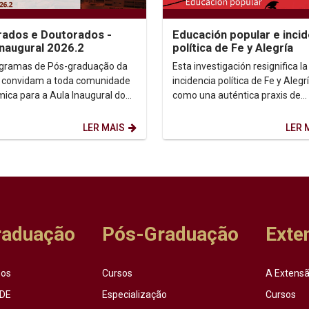
ados e Doutorados -
Educación popular e incid
Inaugural 2026.2
política de Fe y Alegría
gramas de Pós-graduação da
Esta investigación resignifica la
 convidam a toda comunidade
incidencia política de Fe y Alegr
ica para a Aula Inaugural do
como una auténtica praxis de
 2026.2. Dia: 10/08/2026.
transformación social....
 14h. ...
LER MAIS
LER 
raduação
Pós-Graduação
Exte
sos
Cursos
A Extensã
DE
Especialização
Cursos