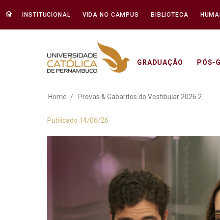
INSTITUCIONAL
VIDA NO CAMPUS
BIBLIOTECA
HUMA
GRADUAÇÃO
PÓS-
Provas & Gabaritos 
Home
Provas & Gabaritos do Vestibular 2026.2
Publicado 14/06/26