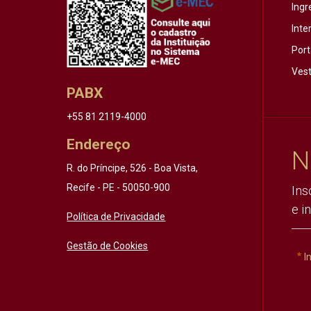
Ingr
Inte
Port
Vest
PABX
+55 81 2119-4000
Endereço
N
R. do Príncipe, 526 - Boa Vista,
Recife - PE - 50050-900
Ins
e i
Política de Privacidade
Gestão de Cookies
I