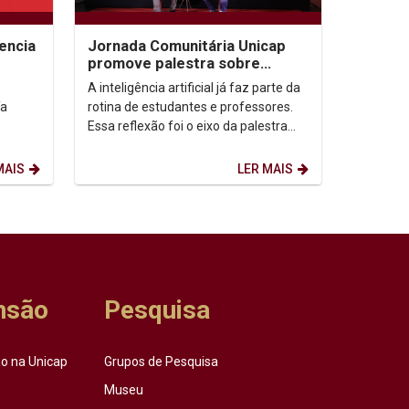
encia
Jornada Comunitária Unicap
promove palestra sobre
aprendizagem com uso de IA
A inteligência artificial já faz parte da
ía
rotina de estudantes e professores.
Essa reflexão foi o eixo da palestra
“IA: todo mundo usa. Quase ninguém
ensina...
MAIS
LER MAIS
nsão
Pesquisa
o na Unicap
Grupos de Pesquisa
Museu