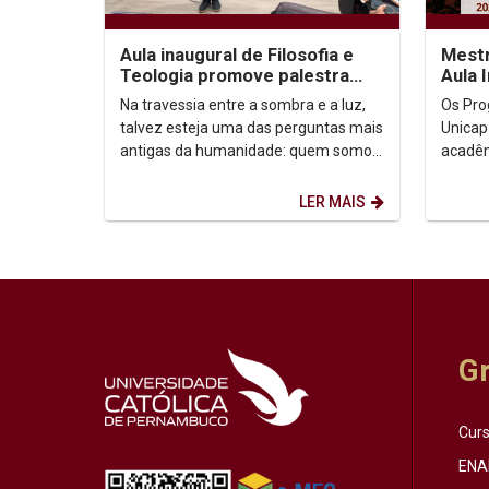
Aula inaugural de Filosofia e
Mestr
Teologia promove palestra
Aula 
sobre autoconhecimento
Na travessia entre a sombra e a luz,
Os Pro
talvez esteja uma das perguntas mais
Unicap
antigas da humanidade: quem somos,
acadêm
afinal? Foi a partir dessa inquietação
semestre de
que o...
Horário:
LER MAIS
G
Cur
ENA