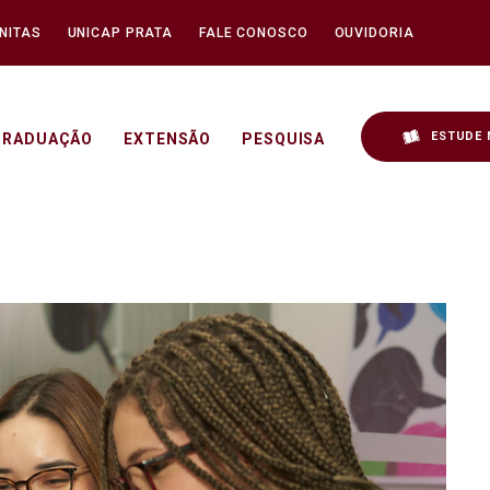
NITAS
UNICAP PRATA
FALE CONOSCO
OUVIDORIA
ESTUDE 
GRADUAÇÃO
EXTENSÃO
PESQUISA
do Vestibular 2026.2 - U