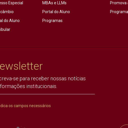
esso Especial
MBAs e LLMs
Promova 
rcâmbio
Portal do Aluno
Programas
al do Aluno
Programas
ibular
ewsletter
creva-se para receber nossas notícias
nformações institucionais.
ndica os campos necessários