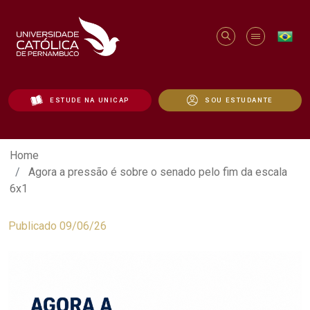
ESTUDE NA UNICAP
SOU ESTUDANTE
Agora a pressão é sobre o senado pelo f
Home
Agora a pressão é sobre o senado pelo fim da escala
6x1
Publicado 09/06/26