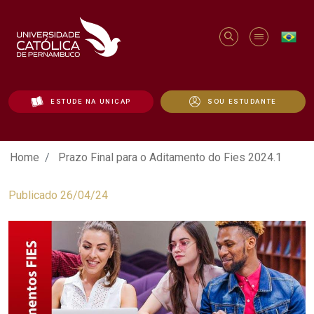
ESTUDE NA UNICAP
SOU ESTUDANTE
Prazo Final para o Aditamento do Fies 2
Home
Prazo Final para o Aditamento do Fies 2024.1
Publicado 26/04/24