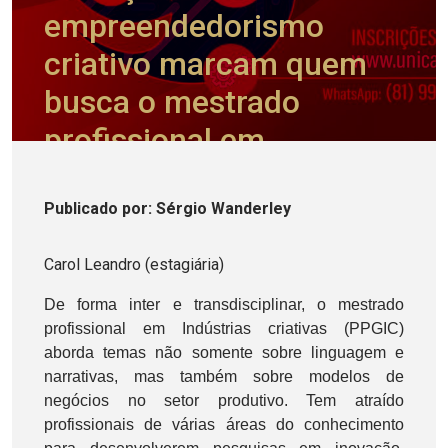
empreendedorismo
criativo marcam quem
busca o mestrado
profissional em
Indústrias Criativas da
UNICAP: inscrições
Publicado
por
: Sérgio Wanderley
abertas
Carol Leandro (estagiária)
De forma inter e transdisciplinar, o mestrado
profissional em Indústrias criativas (PPGIC)
aborda temas não somente sobre linguagem e
narrativas, mas também sobre modelos de
negócios no setor produtivo. Tem atraído
profissionais de várias áreas do conhecimento