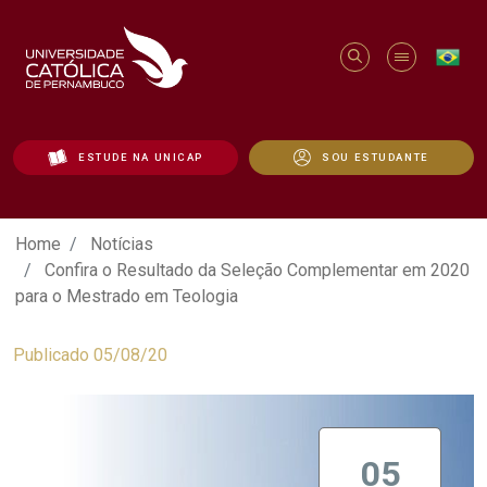
ESTUDE NA UNICAP
SOU ESTUDANTE
Confira o Resultado da Seleção Comple
Home
Notícias
Confira o Resultado da Seleção Complementar em 2020
para o Mestrado em Teologia
Publicado 05/08/20
05