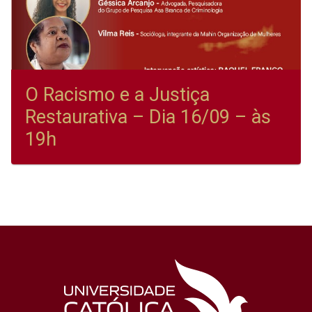
O Racismo e a Justiça
Restaurativa – Dia 16/09 – às
19h