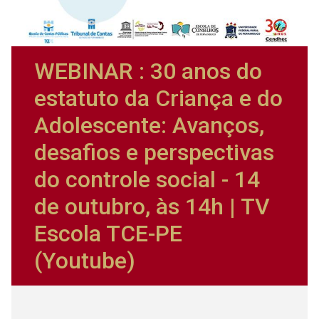
WEBINAR : 30 anos do
estatuto da Criança e do
Adolescente: Avanços,
desafios e perspectivas
do controle social - 14
de outubro, às 14h | TV
Escola TCE-PE
(Youtube)