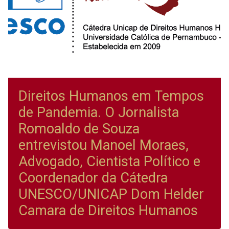
Direitos Humanos em Tempos
de Pandemia. O Jornalista
Romoaldo de Souza
entrevistou Manoel Moraes,
Advogado, Cientista Político e
Coordenador da Cátedra
UNESCO/UNICAP Dom Helder
Camara de Direitos Humanos