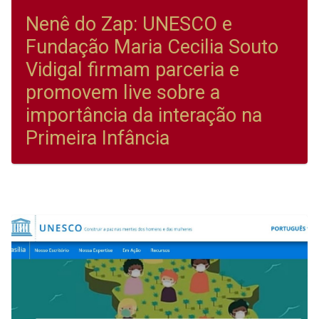
Nenê do Zap: UNESCO e
Fundação Maria Cecilia Souto
Vidigal firmam parceria e
promovem live sobre a
importância da interação na
Primeira Infância