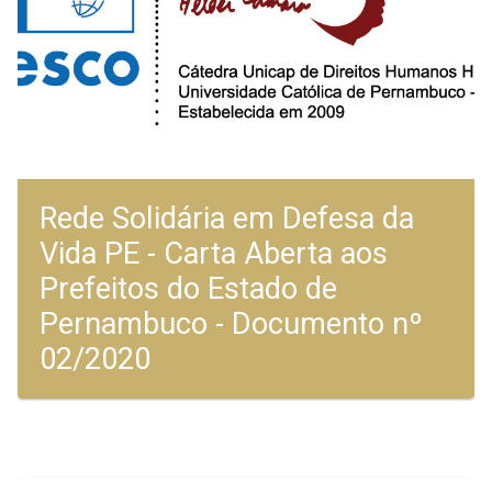
Rede Solidária em Defesa da
Vida PE - Carta Aberta aos
Prefeitos do Estado de
Pernambuco - Documento nº
02/2020