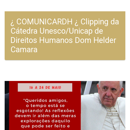
¿ COMUNICARDH ¿ Clipping da
Cátedra Unesco/Unicap de
Direitos Humanos Dom Helder
Camara