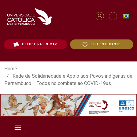
ESTUDE NA UNICAP
SOU ESTUDANTE
Rede de Solidariedade e Apoio aos Povo
Home
Rede de Solidariedade e Apoio aos Povos indígenas de
Pernambuco – Todos no combate ao COVID-19us