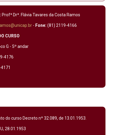
:
Profª Drª. Flávia Tavares da Costa Ramos
.ramos@unicap.br
-
Fone:
(81) 2119-4166
DO CURSO
oco G - 5º andar
19-4176
4171
 do curso Decreto nº 32.089, de 13.01.1953.
U, 28.01.1953