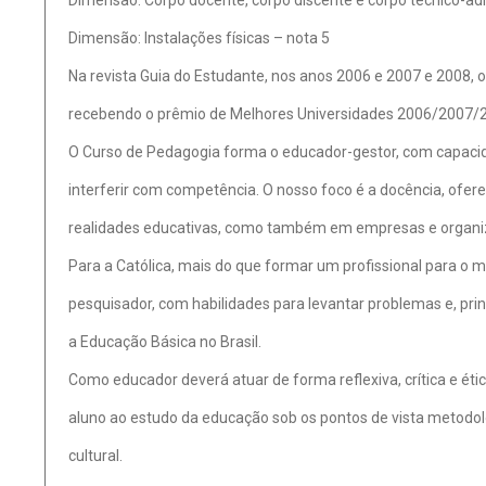
Dimensão: Corpo docente, corpo discente e corpo técnico-adm
Dimensão: Instalações físicas – nota 5
Na revista Guia do Estudante, nos anos 2006 e 2007 e 2008, o
recebendo o prêmio de Melhores Universidades 2006/2007/
O Curso de Pedagogia forma o educador-gestor, com capacida
interferir com competência. O nosso foco é a docência, ofer
realidades educativas, como também em empresas e organi
Para a Católica, mais do que formar um profissional para o 
pesquisador, com habilidades para levantar problemas e, prin
a Educação Básica no Brasil.
Como educador deverá atuar de forma reflexiva, crítica e étic
aluno ao estudo da educação sob os pontos de vista metodológic
cultural.