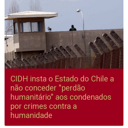
CIDH insta o Estado do Chile a
não conceder "perdão
humanitário" aos condenados
por crimes contra a
humanidade