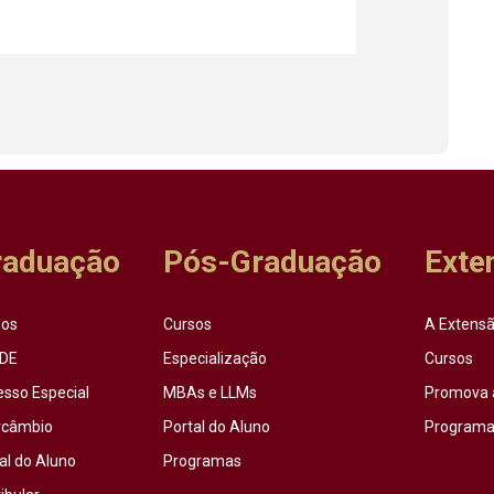
raduação
Pós-Graduação
Exte
sos
Cursos
A Extensã
DE
Especialização
Cursos
esso Especial
MBAs e LLMs
Promova 
rcâmbio
Portal do Aluno
Programas
al do Aluno
Programas