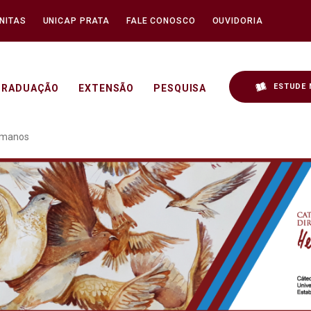
NITAS
UNICAP PRATA
FALE CONOSCO
OUVIDORIA
ESTUDE 
GRADUAÇÃO
EXTENSÃO
PESQUISA
 virtual de Direitos Huma
Humanos