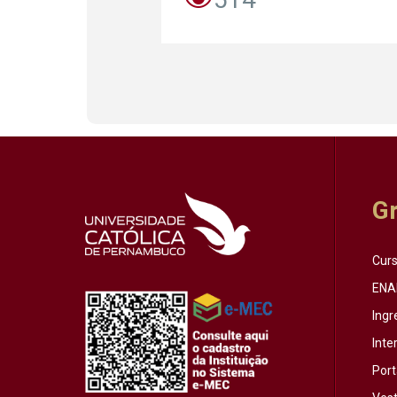
G
Cur
ENA
Ingr
Inte
Port