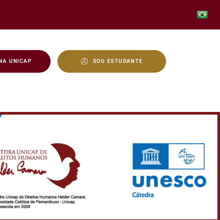
NA UNICAP
SOU ESTUDANTE
nos - Unicap