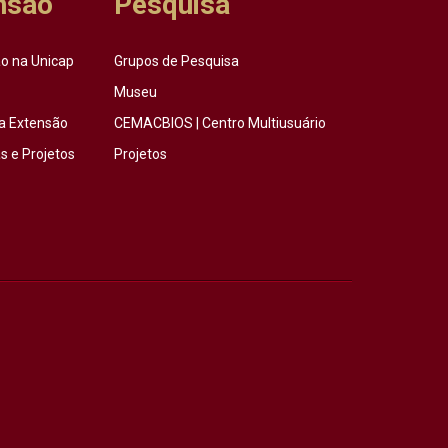
nsão
Pesquisa
o na Unicap
Grupos de Pesquisa
Museu
a Extensão
CEMACBIOS | Centro Multiusuário
 e Projetos
Projetos