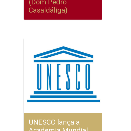
(Dom Pedro
Casaldáliga)
UNESCO lança a
Academia Mundial