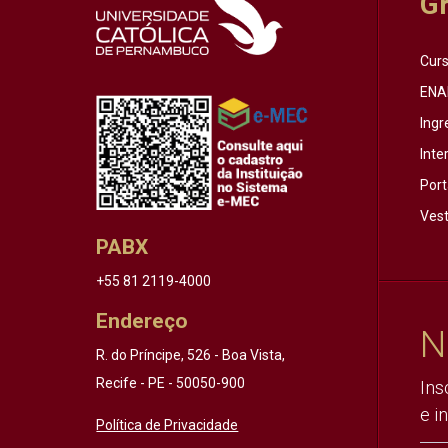
G
Cur
ENA
Ingr
Inte
Port
Vest
PABX
+55 81 2119-4000
Endereço
N
R. do Príncipe, 526 - Boa Vista,
Recife - PE - 50050-900
Ins
e i
Política de Privacidade