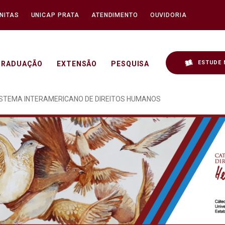
NITAS
UNICAP PRATA
ATENDIMENTO
OUVIDORIA
ESTUDE 
GRADUAÇÃO
EXTENSÃO
PESQUISA
AÇÃO SINDICAL NO SIS
SISTEMA INTERAMERICANO DE DIREITOS HUMANOS