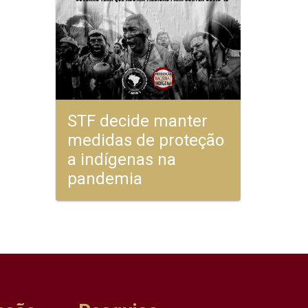
STF decide manter
medidas de proteção
a indígenas na
pandemia