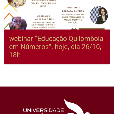
webinar "Educação Quilombola
em Números", hoje, dia 26/10,
18h