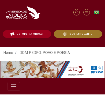
ESTUDE NA UNICAP
SOU ESTUDANTE
DOM PEDRO: POVO E POESIA - Unicap
Home
DOM PEDRO: POVO E POESIA