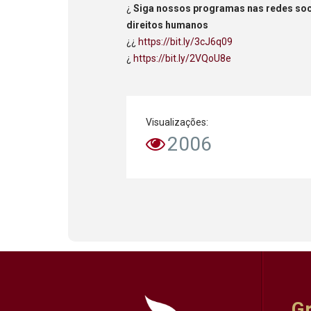
¿
Siga nossos programas nas redes soci
direitos humanos
¿¿
https://bit.ly/3cJ6q09
¿
https://bit.ly/2VQoU8e
Visualizações:
2006
G