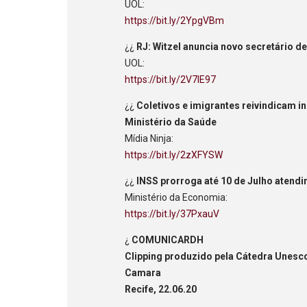
UOL:
https://bit.ly/2YpgVBm
¿¿
RJ: Witzel anuncia novo secretário d
UOL:
https://bit.ly/2V7lE97
¿¿
Coletivos e imigrantes reivindicam i
Ministério da Saúde
Mídia Ninja:
https://bit.ly/2zXFYSW
¿¿
INSS prorroga até 10 de Julho atend
Ministério da Economia:
https://bit.ly/37PxauV
¿
COMUNICARDH
Clipping produzido pela Cátedra Unes
Camara
Recife, 22.06.20