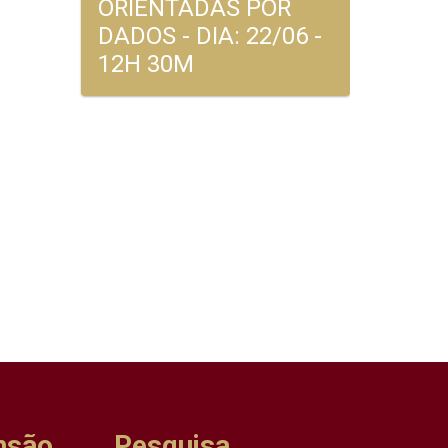
ORIENTADAS POR
DADOS - DIA: 22/06 -
12H 30M
nsão
Pesquisa