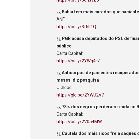
¿¿
Bahia tem mais curados que pacient
ANF:
https://bit.ly/3fNIj1Q
¿¿
PGR acusa deputados do PSL de fina
público
Carta Capital:
https://bit.ly/2YWg4r7
¿¿
Anticorpos de pacientes recuperado
meses, diz pesquisa
O Globo:
https://glo.bo/2YWU2V7
¿¿
73% dos negros perderam renda no B
Carta Capital:
https://bit.ly/2V0a4MW
¿¿
Cautela dos mais ricos freia saques 