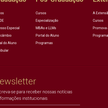
sos
Cursos
A Extensã
DE
Especialização
Cursos
esso Especial
MBAs e LLMs
Promova 
rcâmbio
Portal do Aluno
Programas
al do Aluno
Programas
ibular
ewsletter
creva-se para receber nossas notícias
nformações institucionais.