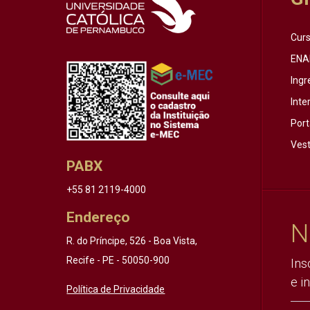
Cur
ENA
Ingr
Inte
Port
Vest
PABX
+55 81 2119-4000
Endereço
N
R. do Príncipe, 526 - Boa Vista,
Recife - PE - 50050-900
Ins
e i
Política de Privacidade