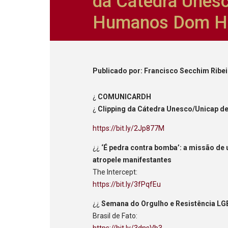
da Cátedra Unesc
Humanos Dom He
Publicado
por
: Francisco Secchim Ribe
¿
COMUNICARDH
¿
Clipping da Cátedra Unesco/Unicap 
https://bit.ly/2Jp877M
¿¿
‘É pedra contra bomba’: a missão de
atropele manifestantes
The Intercept:
https://bit.ly/3fPqfEu
¿¿
Semana do Orgulho e Resistência LGB
Brasil de Fato:
https://bit.ly/3dnsVb3