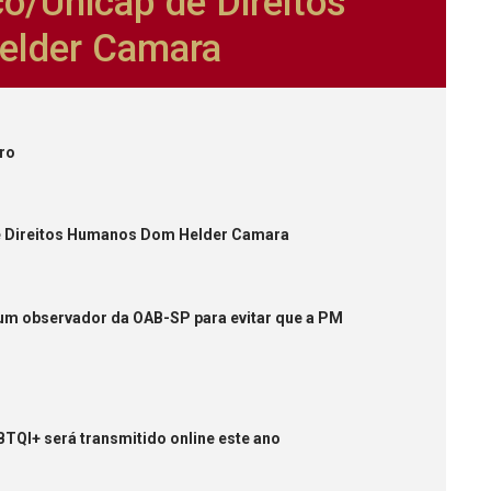
o/Unicap de Direitos
lder Camara
iro
de Direitos Humanos Dom Helder Camara
 um observador da OAB-SP para evitar que a PM
TQI+ será transmitido online este ano