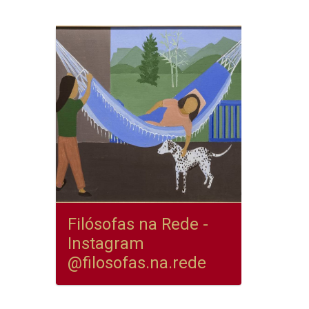
Filósofas na Rede -
Instagram
@filosofas.na.rede