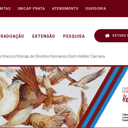
NITAS
UNICAP PRATA
ATENDIMENTO
OUVIDORIA
ESTUDE 
GRADUAÇÃO
EXTENSÃO
PESQUISA
 semanal da Cátedra Un
a Unesco/Unicap de Direitos Humanos Dom Helder Camara